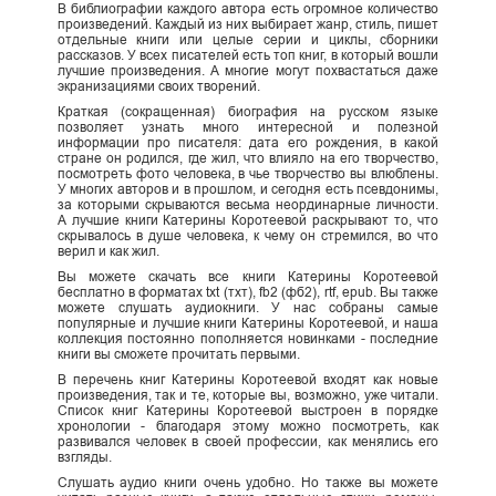
В библиографии каждого автора есть огромное количество
произведений. Каждый из них выбирает жанр, стиль, пишет
отдельные книги или целые серии и циклы, сборники
рассказов. У всех писателей есть топ книг, в который вошли
лучшие произведения. А многие могут похвастаться даже
экранизациями своих творений.
Краткая (сокращенная) биография на русском языке
позволяет узнать много интересной и полезной
информации про писателя: дата его рождения, в какой
стране он родился, где жил, что влияло на его творчество,
посмотреть фото человека, в чье творчество вы влюблены.
У многих авторов и в прошлом, и сегодня есть псевдонимы,
за которыми скрываются весьма неординарные личности.
А лучшие книги Катерины Коротеевой раскрывают то, что
скрывалось в душе человека, к чему он стремился, во что
верил и как жил.
Вы можете скачать все книги Катерины Коротеевой
бесплатно в форматах txt (тхт), fb2 (фб2), rtf, epub. Вы также
можете слушать аудиокниги. У нас собраны самые
популярные и лучшие книги Катерины Коротеевой, и наша
коллекция постоянно пополняется новинками - последние
книги вы сможете прочитать первыми.
В перечень книг Катерины Коротеевой входят как новые
произведения, так и те, которые вы, возможно, уже читали.
Список книг Катерины Коротеевой выстроен в порядке
хронологии - благодаря этому можно посмотреть, как
развивался человек в своей профессии, как менялись его
взгляды.
Слушать аудио книги очень удобно. Но также вы можете