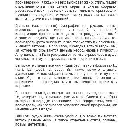
произведений. Каждый из них выбирает жанр, стиль, пишет
отдельные книги или целые серии и циклы, сборники
рассказов. У всех писателей есть топ книг, в который вошли
лучшие произведения. А многие могут похвастаться даже
экранизациями своих творений.
Краткая (сокращенная) биография на русском языке
позволяет узнать много интересной и полезной
информации про писателя: дата его рождения, в какой
стране он родился, где жил, что влияло на его творчество,
посмотреть фото человека, в чье творчество вы влюблены.
У многих авторов и в прошлом, и сегодня есть псевдонимы,
за которыми скрываются весьма неординарные личности.
А лучшие книги Кдав раскрывают то, что скрывалось в душе
человека, к чему он стремился, во что верил и как жил.
Вы можете скачать все книги Кдав бесплатно в форматах txt
(тхт), fb2 (фб2), rtf, epub. Вы также можете слушать
аудиокниги. У нас собраны самые популярные и лучшие
книги Кдав, и наша коллекция постоянно пополняется
новинками - последние книги вы сможете прочитать
первыми.
В перечень книг Кдав входят как новые произведения, так и
те, которые вы, возможно, уже читали. Список книг Кдав
выстроен в порядке хронологии - благодаря этому можно
посмотреть, как развивался человек в своей профессии, как
менялись его взгляды.
Слушать аудио книги очень удобно. Но также вы можете
читать разные книги, а также отдельные стихи, романы,
поэмы, детективы.