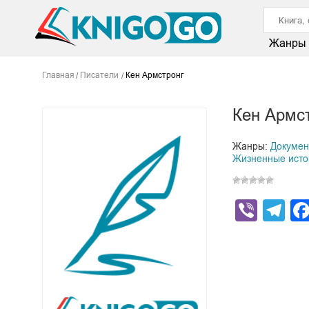
Жанры
Главная
Писатели
Кен Армстронг
Кен Армс
Жанры:
Докумен
Жизненные истор
Viber
Te