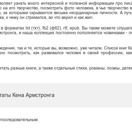
воляет узнать много интересной и полезной информации про писа
о на его творчество, посмотреть фото человека, в чье творчество
ы, за которыми скрываются весьма неординарные личности. А луч
, к чему он стремился, во что верил и как жил.
 форматах txt (тхт), fb2 (фб2), rtf, epub. Вы также можете слушат
стронга, и наша коллекция постоянно пополняется новинками - п
едения, так и те, которые вы, возможно, уже читали. Список книг 
но посмотреть, как развивался человек в своей профессии, ка
итать разные книги, а также отдельные стихи, романы, поэмы, дете
таты Кена Армстронга
л последовательным.