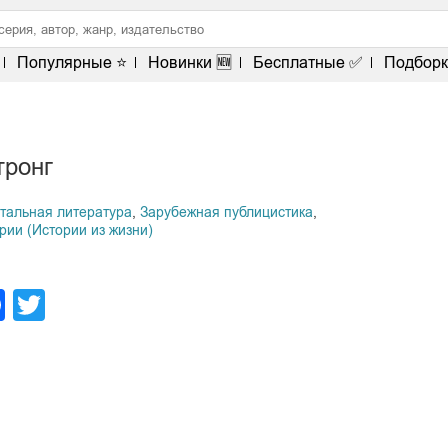
Популярные ⭐
Новинки 🆕
Бесплатные ✅
Подборк
тронг
тальная литература
,
Зарубежная публицистика
,
ии (Истории из жизни)
legram
Facebook
Twitter