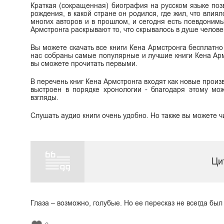
Краткая (сокращенная) биография на русском языке поз
рождения, в какой стране он родился, где жил, что влиял
многих авторов и в прошлом, и сегодня есть псевдоним
Армстронга раскрывают то, что скрывалось в душе человека
Вы можете скачать все книги Кена Армстронга бесплатно в
нас собраны самые популярные и лучшие книги Кена Арм
вы сможете прочитать первыми.
В перечень книг Кена Армстронга входят как новые произв
выстроен в порядке хронологии - благодаря этому мож
взгляды.
Слушать аудио книги очень удобно. Но также вы можете ч
Ци
Глаза – возможно, голубые. Но ее пересказ не всегда бы