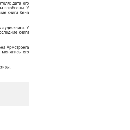
теля: дата его
 вы влюблены. У
шие книги Кена
ь аудиокниги. У
оследние книги
Кена Армстронга
к менялись его
ктивы.