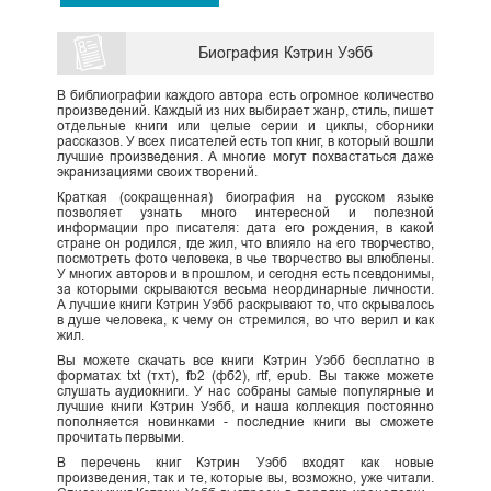
Биография Кэтрин Уэбб
В библиографии каждого автора есть огромное количество
произведений. Каждый из них выбирает жанр, стиль, пишет
отдельные книги или целые серии и циклы, сборники
рассказов. У всех писателей есть топ книг, в который вошли
лучшие произведения. А многие могут похвастаться даже
экранизациями своих творений.
Краткая (сокращенная) биография на русском языке
позволяет узнать много интересной и полезной
информации про писателя: дата его рождения, в какой
стране он родился, где жил, что влияло на его творчество,
посмотреть фото человека, в чье творчество вы влюблены.
У многих авторов и в прошлом, и сегодня есть псевдонимы,
за которыми скрываются весьма неординарные личности.
А лучшие книги Кэтрин Уэбб раскрывают то, что скрывалось
в душе человека, к чему он стремился, во что верил и как
жил.
Вы можете скачать все книги Кэтрин Уэбб бесплатно в
форматах txt (тхт), fb2 (фб2), rtf, epub. Вы также можете
слушать аудиокниги. У нас собраны самые популярные и
лучшие книги Кэтрин Уэбб, и наша коллекция постоянно
пополняется новинками - последние книги вы сможете
прочитать первыми.
В перечень книг Кэтрин Уэбб входят как новые
произведения, так и те, которые вы, возможно, уже читали.