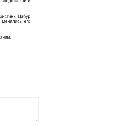
оследние книги
 Кристины Цабур
к менялись его
ктивы.