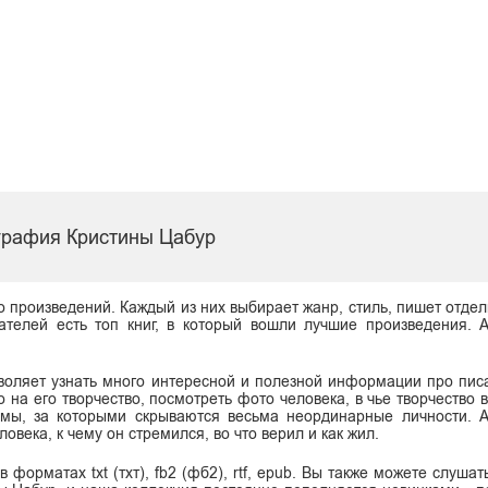
графия Кристины Цабур
о произведений. Каждый из них выбирает жанр, стиль, пишет отдел
ателей есть топ книг, в который вошли лучшие произведения. 
воляет узнать много интересной и полезной информации про писа
о на его творчество, посмотреть фото человека, в чье творчество
имы, за которыми скрываются весьма неординарные личности. 
овека, к чему он стремился, во что верил и как жил.
форматах txt (тхт), fb2 (фб2), rtf, epub. Вы также можете слушат