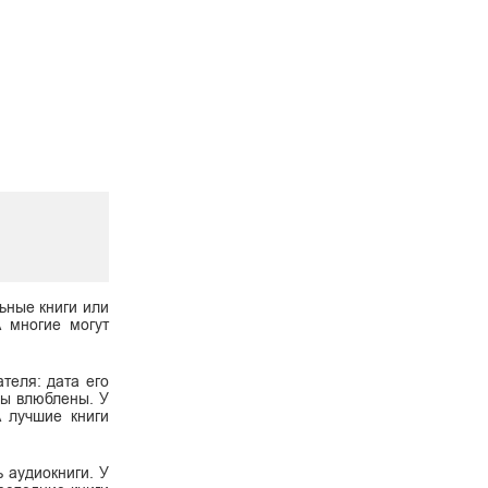
ьные книги или
А многие могут
теля: дата его
 вы влюблены. У
А лучшие книги
ь аудиокниги. У