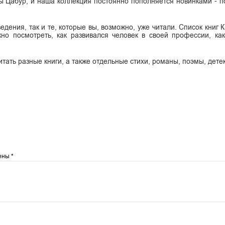
 Цабур, и наша коллекция постоянно пополняется новинками - п
едения, так и те, которые вы, возможно, уже читали. Список книг
но посмотреть, как развивался человек в своей профессии, ка
итать разные книги, а также отдельные стихи, романы, поэмы, дете
чены
*