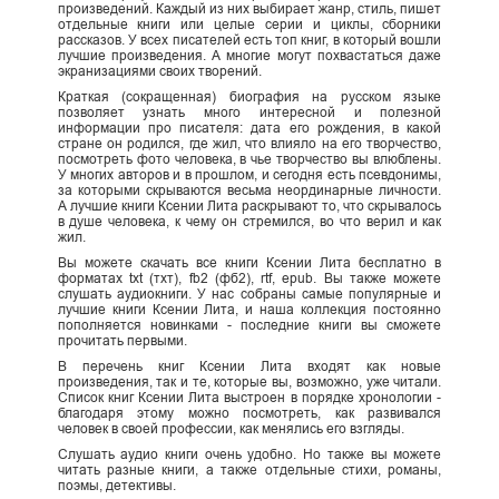
произведений. Каждый из них выбирает жанр, стиль, пишет
отдельные книги или целые серии и циклы, сборники
рассказов. У всех писателей есть топ книг, в который вошли
лучшие произведения. А многие могут похвастаться даже
экранизациями своих творений.
Краткая (сокращенная) биография на русском языке
позволяет узнать много интересной и полезной
информации про писателя: дата его рождения, в какой
стране он родился, где жил, что влияло на его творчество,
посмотреть фото человека, в чье творчество вы влюблены.
У многих авторов и в прошлом, и сегодня есть псевдонимы,
за которыми скрываются весьма неординарные личности.
А лучшие книги Ксении Лита раскрывают то, что скрывалось
в душе человека, к чему он стремился, во что верил и как
жил.
Вы можете скачать все книги Ксении Лита бесплатно в
форматах txt (тхт), fb2 (фб2), rtf, epub. Вы также можете
слушать аудиокниги. У нас собраны самые популярные и
лучшие книги Ксении Лита, и наша коллекция постоянно
пополняется новинками - последние книги вы сможете
прочитать первыми.
В перечень книг Ксении Лита входят как новые
произведения, так и те, которые вы, возможно, уже читали.
Список книг Ксении Лита выстроен в порядке хронологии -
благодаря этому можно посмотреть, как развивался
человек в своей профессии, как менялись его взгляды.
Слушать аудио книги очень удобно. Но также вы можете
читать разные книги, а также отдельные стихи, романы,
поэмы, детективы.