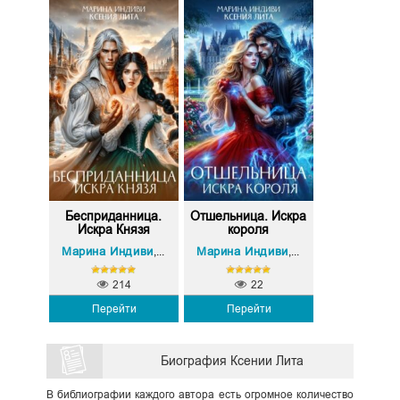
Бесприданница.
Отшельница. Искра
Искра Князя
короля
Марина Индиви
Ксения Лита
Марина Индиви
Ксения Лита
,
,
214
22
Перейти
Перейти
Биография Ксении Лита
В библиографии каждого автора есть огромное количество