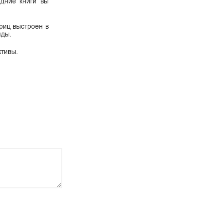
дние книги вы
Гриц выстроен в
яды.
ктивы.