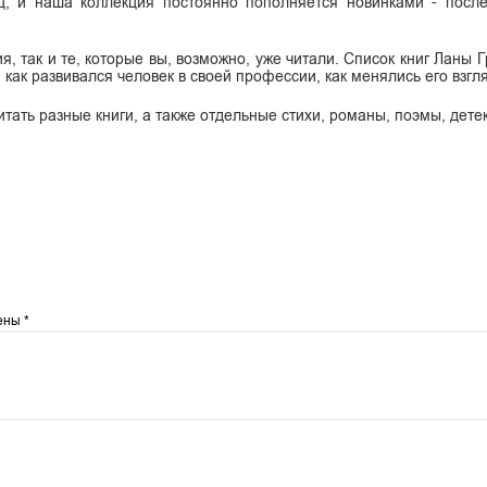
, и наша коллекция постоянно пополняется новинками - после
, так и те, которые вы, возможно, уже читали. Список книг Ланы 
 как развивался человек в своей профессии, как менялись его взгл
итать разные книги, а также отдельные стихи, романы, поэмы, дете
чены
*