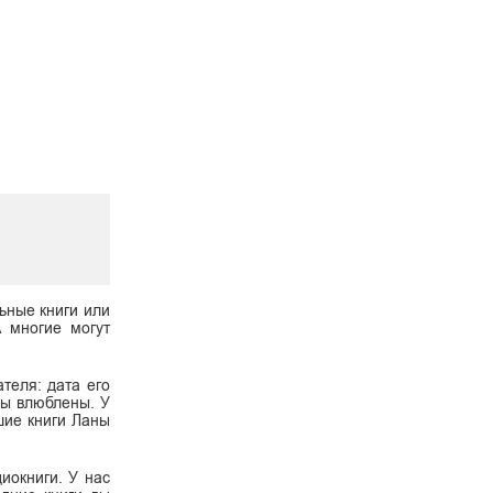
ьные книги или
А многие могут
теля: дата его
 вы влюблены. У
шие книги Ланы
диокниги. У нас