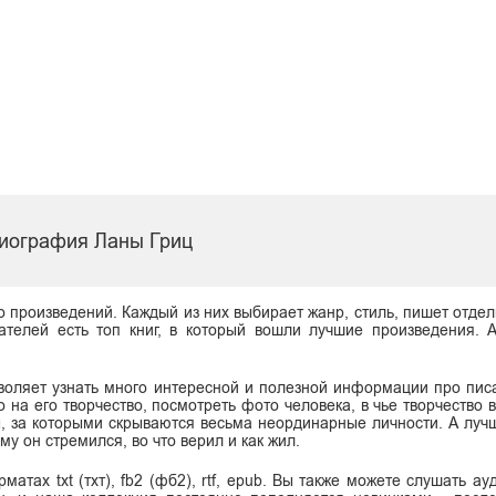
иография Ланы Гриц
о произведений. Каждый из них выбирает жанр, стиль, пишет отдел
ателей есть топ книг, в который вошли лучшие произведения. 
воляет узнать много интересной и полезной информации про писа
о на его творчество, посмотреть фото человека, в чье творчество
ы, за которыми скрываются весьма неординарные личности. А луч
му он стремился, во что верил и как жил.
тах txt (тхт), fb2 (фб2), rtf, epub. Вы также можете слушать ау