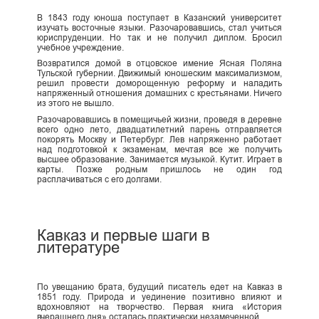
В 1843 году юноша поступает в Казанский университет
изучать восточные языки. Разочаровавшись, стал учиться
юриспруденции. Но так и не получил диплом. Бросил
учебное учреждение.
Возвратился домой в отцовское имение Ясная Поляна
Тульской губернии. Движимый юношеским максимализмом,
решил провести доморощенную реформу и наладить
напряженный отношения домашних с крестьянами. Ничего
из этого не вышло.
Разочаровавшись в помещичьей жизни, проведя в деревне
всего одно лето, двадцатилетний парень отправляется
покорять Москву и Петербург. Лев напряженно работает
над подготовкой к экзаменам, мечтая все же получить
высшее образование. Занимается музыкой. Кутит. Играет в
карты. Позже родным пришлось не один год
расплачиваться с его долгами.
Кавказ и первые шаги в
литературе
По увещанию брата, будущий писатель едет на Кавказ в
1851 году. Природа и уединение позитивно влияют и
вдохновляют на творчество. Первая книга «История
вчерашнего дня» осталась практически незамеченной.