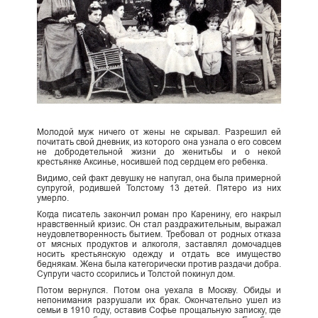
Молодой муж ничего от жены не скрывал. Разрешил ей
почитать свой дневник, из которого она узнала о его совсем
не добродетельной жизни до женитьбы и о некой
крестьянке Аксинье, носившей под сердцем его ребенка.
Видимо, сей факт девушку не напугал, она была примерной
супругой, родившей Толстому 13 детей. Пятеро из них
умерло.
Когда писатель закончил роман про Каренину, его накрыл
нравственный кризис. Он стал раздражительным, выражал
неудовлетворенность бытием. Требовал от родных отказа
от мясных продуктов и алкоголя, заставлял домочадцев
носить крестьянскую одежду и отдать все имущество
беднякам. Жена была категорически против раздачи добра.
Супруги часто ссорились и Толстой покинул дом.
Потом вернулся. Потом она уехала в Москву. Обиды и
непонимания разрушали их брак. Окончательно ушел из
семьи в 1910 году, оставив Софье прощальную записку, где