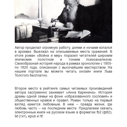
Автор проделал огромную работу, днями и ночами копался
в архивах. Выезжал на описываемые места сражений. В
итоге роман «Война и мир» поразил читателей широким
эпическим полотном и тонким психоанализом.
Своеобразная история народа в рамках хронологии с 1805-
по 1820 года, описанная с высочайшим мастерством. На
нашем портале вы можете читать онлайн книги Льва
Толстого бесплатно.
Второе место в рейтинге самых читаемых произведений
автора заслуженно занимает «Анна Каренина». История
драмы одной семьи на фоне «образованного сословия» и
общественных нравов и правил. Роман только на первый
взгляд кажется любовным. В нем – правда жизни, где
любовь часто – на последнем месте. Предлагаем скачать
электронные книги на русском языке в форматах fb2 (фб2),
txt (тхт), epub и rtf.