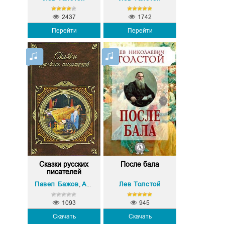
2437
1742
Перейти
Перейти
Сказки русских
После бала
писателей
Павел Бажов
Александр Пушкин
Лев Толстой
Евгений Шварц
Лев То
,
,
,
1093
945
Скачать
Скачать