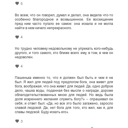
5
Во всем, что он говорил, думал и делал, она видела что-то
особенно благородное и возвышенное. Ее восхищение
пред ним часто пугало ее самое: она искала и не могла
найти в нем ничего непрекрасного.
4
Но трудно человеку недовольному не упрекать кого-нибудь
другого, и того самого, кто ближе всего ему, в том, в чем он
недоволен.
4
Пашенька именно то, что я должен был быть и чем я не
был. Я жил для людей под предлогом бога, она живет для
бога, воображая, что она живет для людей. Да, одно доброе
дело, чашка воды, поданная без мысли о награде, дороже
облагодетельствованных мною для людей. Но ведь была
доля искреннего желания служить богу?» – спрашивал он
себя, и ответ был: «Да, но все это было загажено, заросло
славой людской. Да, нет бога для того, кто жил, как я, для
славы людской. Буду искать его».
3