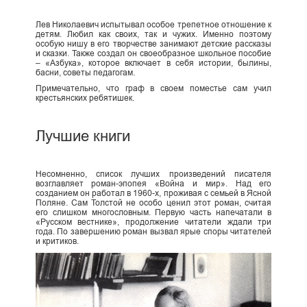
Лев Николаевич испытывал особое трепетное отношение к
детям. Любил как своих, так и чужих. Именно поэтому
особую нишу в его творчестве занимают детские рассказы
и сказки. Также создал он своеобразное школьное пособие
– «Азбука», которое включает в себя истории, былины,
басни, советы педагогам.
Примечательно, что граф в своем поместье сам учил
крестьянских ребятишек.
Лучшие книги
Несомненно, список лучших произведений писателя
возглавляет роман-эпопея «Война и мир». Над его
созданием он работал в 1960-х, проживая с семьей в Ясной
Поляне. Сам Толстой не особо ценил этот роман, считая
его слишком многословным. Первую часть напечатали в
«Русском вестнике», продолжение читатели ждали три
года. По завершению роман вызвал ярые споры читателей
и критиков.