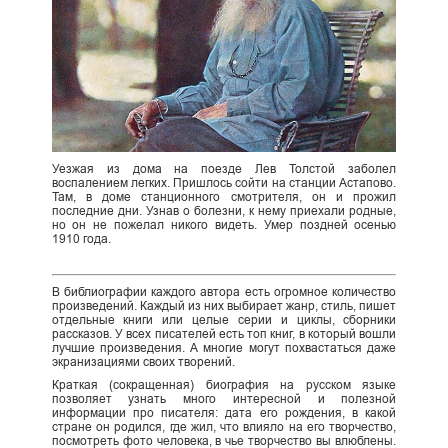
Уезжая из дома на поезде Лев Толстой заболел
воспалением легких. Пришлось сойти на станции Астапово.
Там, в доме станционного смотрителя, он и прожил
последние дни. Узнав о болезни, к нему приехали родные,
но он не пожелал никого видеть. Умер поздней осенью
1910 года.
В библиографии каждого автора есть огромное количество
произведений. Каждый из них выбирает жанр, стиль, пишет
отдельные книги или целые серии и циклы, сборники
рассказов. У всех писателей есть топ книг, в который вошли
лучшие произведения. А многие могут похвастаться даже
экранизациями своих творений.
Краткая (сокращенная) биография на русском языке
позволяет узнать много интересной и полезной
информации про писателя: дата его рождения, в какой
стране он родился, где жил, что влияло на его творчество,
посмотреть фото человека, в чье творчество вы влюблены.