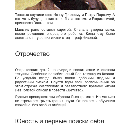
Толстые служили еще Ивану Грозному и Петру Первому. А
вот мать будущего писателя была потомком Рюриковичей,
принцесса Волконская.
Мальчик рано остался сиротой. Сначала умерла мама,
после рождения очередного ребенка. Когда ему было
девять лет – ушел из жизни отец – граф Николай.
Отрочество
Осиротевших детей по очереди воспитывали и опекали
тетушки. Особенно полюбил юный Лев тетушку из Казани.
Ее усадьба всегда была полна добрыми людьми и
радостным смехом. Спустя годы свои воспоминания об
этом отрезке счастливого и беззаботного времени жизни
Лев Толстой описал в повести «Детство».
Лучшие преподаватели обучали Льва грамоте. Но мальчик
не стремился грызть гранит науки. Относился к обучению
спокойно, без особых амбиций.
Юность и первые поиски себя