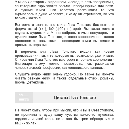
У многих авторов и в прошлом, и сегодня есть псевдонимы,
за которыми скрываются весьма неординарные личности.
А лучшие книги Льва Толстого раскрывают то, что
скрывалось в душе человека, к чему он стремился, во что
верил и как жил.
Вы можете скачать все книги Льва Толстого бесплатно в
форматах txt (тхт), fb2 (фб2), rtf, epub. Вы также можете
слушать аудиокниги. У нас собраны самые популярные и
лучшие книги Льва Толстого, и наша коллекция постоянно
пополняется новинками - последние книги вы сможете
прочитать первыми.
В перечень книг Льва Толстого входят как новые
произведения, так и те, которые вы, возможно, уже читали.
Список книг Льва Толстого выстроен в порядке хронологии -
благодаря этому можно посмотреть, как развивался
человек в своей профессии, как менялись его взгляды.
Слушать аудио книги очень удобно. Но также вы можете
читать разные книги, а также отдельные стихи, романы,
поэмы, детективы.
Цитаты Льва Толстого
Не может быть, чтобы при мысли, что и вы в Севастополе,
не проникли в душу вашу чувства какого-то мужества,
гордости и чтоб кровь не стала быстрее обращаться в
ваших жилах…