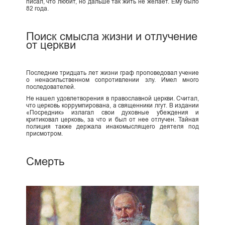
писал, что любит, но дальше так жить не желает. Ему было
82 года.
Поиск смысла жизни и отлучение
от церкви
Последние тридцать лет жизни граф проповедовал учение
о ненасильственном сопротивлении злу. Имел много
последователей.
Не нашел удовлетворения в православной церкви. Считал,
что церковь коррумпирована, а священники лгут. В издании
«Посредник» излагал свои духовные убеждения и
критиковал церковь, за что и был от нее отлучен. Тайная
полиция также держала инакомыслящего деятеля под
присмотром.
Смерть