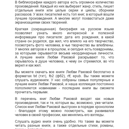
В библиографии каждого автора есть огромное количество
произведений. Каждый из них выбирает жанр, стиль, пишет
отдельные книги или целые серии и циклы, сборники
рассказов. У всех писателей есть топ книг, в который вошли
лучшие произведения. А многие могут похвастаться даже
экранизациями своих творений.
Краткая (сокращенная) биография на русском языке
позволяет узнать много интересной и полезной
информации про писателя: дата его рождения, в какой
стране он родился, где жил, что влияло на его творчество,
посмотреть фото человека, в чье творчество вы влюблены.
У многих авторов и в прошлом, и сегодня есть псевдонимы,
за которыми скрываются весьма неординарные личности.
А лучшие книги Любви Раковой раскрывают то, что
скрывалось в душе человека, к чему он стремился, во что
верил и как жил.
Вы можете скачать все книги Любви Раковой бесплатно в
форматах txt (тхт), fb2 (фб2), rtf, epub. Вы также можете
слушать аудиокниги. У нас собраны самые популярные и
лучшие книги Любви Раковой, и наша коллекция постоянно
пополняется новинками - последние книги вы сможете
прочитать первыми.
В перечень книг Любви Раковой входят как новые
произведения, так и те, которые вы, возможно, уже читали.
Список книг Любви Раковой выстроен в порядке хронологии
- благодаря этому можно посмотреть, как развивался
человек в своей профессии, как менялись его взгляды.
Слушать аудио книги очень удобно. Но также вы можете
читать разные книги, а также отдельные стихи, романы,