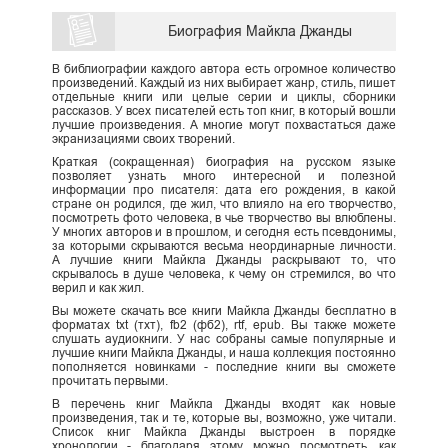
Биография Майкла Джанды
В библиографии каждого автора есть огромное количество
произведений. Каждый из них выбирает жанр, стиль, пишет
отдельные книги или целые серии и циклы, сборники
рассказов. У всех писателей есть топ книг, в который вошли
лучшие произведения. А многие могут похвастаться даже
экранизациями своих творений.
Краткая (сокращенная) биография на русском языке
позволяет узнать много интересной и полезной
информации про писателя: дата его рождения, в какой
стране он родился, где жил, что влияло на его творчество,
посмотреть фото человека, в чье творчество вы влюблены.
У многих авторов и в прошлом, и сегодня есть псевдонимы,
за которыми скрываются весьма неординарные личности.
А лучшие книги Майкла Джанды раскрывают то, что
скрывалось в душе человека, к чему он стремился, во что
верил и как жил.
Вы можете скачать все книги Майкла Джанды бесплатно в
форматах txt (тхт), fb2 (фб2), rtf, epub. Вы также можете
слушать аудиокниги. У нас собраны самые популярные и
лучшие книги Майкла Джанды, и наша коллекция постоянно
пополняется новинками - последние книги вы сможете
прочитать первыми.
В перечень книг Майкла Джанды входят как новые
произведения, так и те, которые вы, возможно, уже читали.
Список книг Майкла Джанды выстроен в порядке
хронологии - благодаря этому можно посмотреть, как