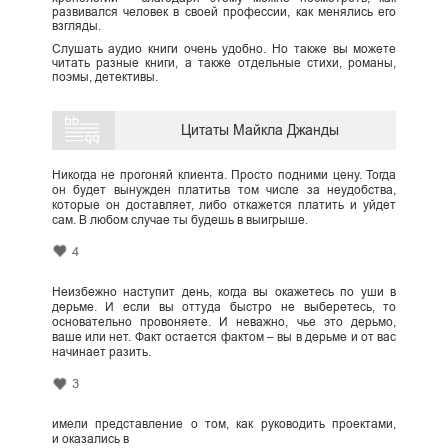
развивался человек в своей профессии, как менялись его
взгляды.
Слушать аудио книги очень удобно. Но также вы можете
читать разные книги, а также отдельные стихи, романы,
поэмы, детективы.
Цитаты Майкла Джанды
Никогда не прогоняй клиента. Просто подними цену. Тогда
он будет вынужден платитьв том числе за неудобства,
которые он доставляет, либо откажется платить и уйдет
сам. В любом случае ты будешь в выигрыше.
4
Неизбежно наступит день, когда вы окажетесь по уши в
дерьме. И если вы оттуда быстро не выберетесь, то
основательно провоняете. И неважно, чье это дерьмо,
ваше или нет. Факт остается фактом – вы в дерьме и от вас
начинает разить.
3
имели представление о том, как руководить проектами,
и оказались в