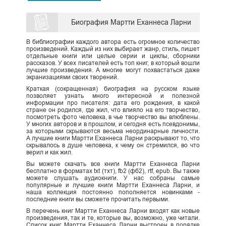
Биография Мартти Еханнеса Ларни
В библиографии каждого автора есть огромное количество
произведений. Каждый из них выбирает жанр, стиль, пишет
отдельные книги или целые серии и циклы, сборники
рассказов. У всех писателей есть топ книг, в который вошли
лучшие произведения. А многие могут похвастаться даже
экранизациями своих творений.
Краткая (сокращенная) биография на русском языке
позволяет узнать много интересной и полезной
информации про писателя: дата его рождения, в какой
стране он родился, где жил, что влияло на его творчество,
посмотреть фото человека, в чье творчество вы влюблены.
У многих авторов и в прошлом, и сегодня есть псевдонимы,
за которыми скрываются весьма неординарные личности.
А лучшие книги Мартти Еханнеса Ларни раскрывают то, что
скрывалось в душе человека, к чему он стремился, во что
верил и как жил.
Вы можете скачать все книги Мартти Еханнеса Ларни
бесплатно в форматах txt (тхт), fb2 (фб2), rtf, epub. Вы также
можете слушать аудиокниги. У нас собраны самые
популярные и лучшие книги Мартти Еханнеса Ларни, и
наша коллекция постоянно пополняется новинками -
последние книги вы сможете прочитать первыми.
В перечень книг Мартти Еханнеса Ларни входят как новые
произведения, так и те, которые вы, возможно, уже читали.
Список книг Мартти Еханнеса Ларни выстроен в порядке