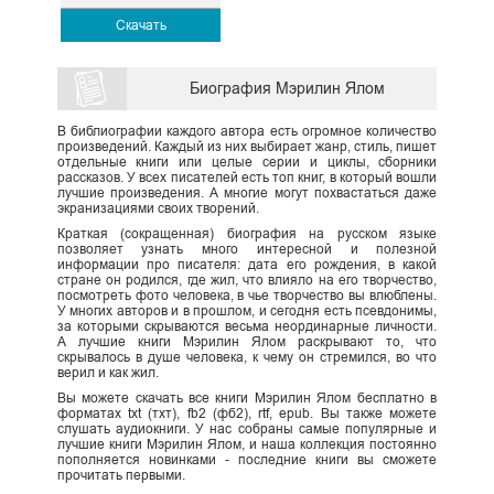
Скачать
Биография Мэрилин Ялом
В библиографии каждого автора есть огромное количество
произведений. Каждый из них выбирает жанр, стиль, пишет
отдельные книги или целые серии и циклы, сборники
рассказов. У всех писателей есть топ книг, в который вошли
лучшие произведения. А многие могут похвастаться даже
экранизациями своих творений.
Краткая (сокращенная) биография на русском языке
позволяет узнать много интересной и полезной
информации про писателя: дата его рождения, в какой
стране он родился, где жил, что влияло на его творчество,
посмотреть фото человека, в чье творчество вы влюблены.
У многих авторов и в прошлом, и сегодня есть псевдонимы,
за которыми скрываются весьма неординарные личности.
А лучшие книги Мэрилин Ялом раскрывают то, что
скрывалось в душе человека, к чему он стремился, во что
верил и как жил.
Вы можете скачать все книги Мэрилин Ялом бесплатно в
форматах txt (тхт), fb2 (фб2), rtf, epub. Вы также можете
слушать аудиокниги. У нас собраны самые популярные и
лучшие книги Мэрилин Ялом, и наша коллекция постоянно
пополняется новинками - последние книги вы сможете
прочитать первыми.