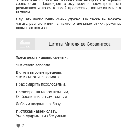
хронологии - благодаря этому можно посмотреть, как
развивался человек в своей профессии, как менялись его
взгляды.
Слушать аудио книги очень удобно. Но также вы можете
читать разные книги, а также отдельные стихи, романы,
поэмы, детективы.
Цитаты Мигеля де Сервантеса
Здесь лежит идальго смелый,
Чья отвага забрела
В столь высокие пределы,
Что и смерть не возмогла
Прах смирить похолоделый.
Пренебрегши миром шумным,
Он бродил виденьем темным
Добрым людям на забаву
И, стяжав навеки славу,
Умер мудрым, жив безумным.
2