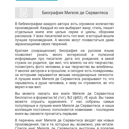
Биография Мигеля де Сервантеса
В библиографии каждого автора есть огромное количество
произведений. Каждый из них выбирает жанр, стиль, пишет
отдельные книги или целые серии и циклы, сборники
рассказов. У всех писателей есть топ книг, в который вошли
лучшие произведения. А многие могут похвастаться даже
экранизациями своих творений.
Краткая (сокращенная) биография на русском языке
позволяет узнать много интересной и полезной
информации про писателя: дата его рождения, в какой
стране он родился, где жил, что влияло на его творчество,
посмотреть фото человека, в чье творчество вы влюблены.
У многих авторов и в прошлом, и сегодня есть псевдонимы,
за которыми скрываются весьма неординарные личности.
А лучшие книги Мигеля де Сервантеса раскрывают то, что
скрывалось в душе человека, к чему он стремился, во что
верил и как жил.
Вы можете скачать все книги Мигеля де Сервантеса
бесплатно в форматах txt (тхт), fb2 (фб2), rtf, epub. Вы также
можете слушать аудиокниги. У нас собраны самые
популярные и лучшие книги Мигеля де Сервантеса, и наша
коллекция постоянно пополняется новинками - последние
книги вы сможете прочитать первыми.
В перечень книг Мигеля де Сервантеса входят как новые
произведения, так и те, которые вы, возможно, уже читали.
Список книг Мигеля де Сервантеса выстроен в порядке