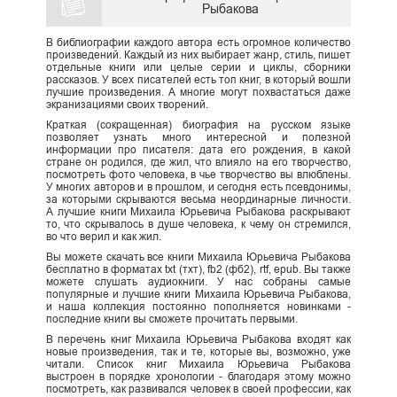
Рыбакова
В библиографии каждого автора есть огромное количество
произведений. Каждый из них выбирает жанр, стиль, пишет
отдельные книги или целые серии и циклы, сборники
рассказов. У всех писателей есть топ книг, в который вошли
лучшие произведения. А многие могут похвастаться даже
экранизациями своих творений.
Краткая (сокращенная) биография на русском языке
позволяет узнать много интересной и полезной
информации про писателя: дата его рождения, в какой
стране он родился, где жил, что влияло на его творчество,
посмотреть фото человека, в чье творчество вы влюблены.
У многих авторов и в прошлом, и сегодня есть псевдонимы,
за которыми скрываются весьма неординарные личности.
А лучшие книги Михаила Юрьевича Рыбакова раскрывают
то, что скрывалось в душе человека, к чему он стремился,
во что верил и как жил.
Вы можете скачать все книги Михаила Юрьевича Рыбакова
бесплатно в форматах txt (тхт), fb2 (фб2), rtf, epub. Вы также
можете слушать аудиокниги. У нас собраны самые
популярные и лучшие книги Михаила Юрьевича Рыбакова,
и наша коллекция постоянно пополняется новинками -
последние книги вы сможете прочитать первыми.
В перечень книг Михаила Юрьевича Рыбакова входят как
новые произведения, так и те, которые вы, возможно, уже
читали. Список книг Михаила Юрьевича Рыбакова
выстроен в порядке хронологии - благодаря этому можно
посмотреть, как развивался человек в своей профессии, как