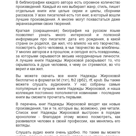
В библиографии каждого автора есть огромное количество
произведений. Каждый из них выбирает жанр, стиль, пишет
отдельные книги или целые серии и циклы, сборники
рассказов. У всех писателей есть топ книг, в который вошли
лучшие произведения. А многие могут похвастаться даже
экранизациями своих творений.
Краткая (сокращенная) биография на русском языке
позволяет узнать много интересной и полезной
информации про писателя: дата его рождения, в какой
стране он родился, где жил, что влияло на его творчество,
посмотреть фото человека, в чье творчество вы влюблены.
У многих авторов и в прошлом, и сегодня есть псевдонимы,
за которыми скрываются весьма неординарные личности.
А лучшие книги Надежды Жироховой раскрывают то, что
скрывалось в душе человека, к чему он стремился, во что
верил и как жил.
Вы можете скачать все книги Надежды Жироховой
бесплатно в форматах txt (тхт), fb2 (фб2), rtf, epub. Вы также
можете слушать аудиокниги. У нас собраны самые
популярные и лучшие книги Надежды Жироховой, и наша
коллекция постоянно пополняется новинками - последние
книги вы сможете прочитать первыми.
В перечень книг Надежды Жироховой входят как новые
произведения, так и те, которые вы, возможно, уже читали.
Список книг Надежды Жироховой выстроен в порядке
хронологии - благодаря этому можно посмотреть, как
развивался человек в своей профессии, как менялись его
взгляды.
Слушать аудио книги очень удобно. Но также вы можете