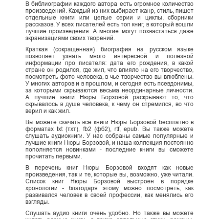
В библиографии каждого автора есть огромное количество
произведений. Каждый из них выбирает жанр, стиль, пишет
отдельные книги или целые серии и циклы, сборники
рассказов. У всех писателей есть топ книг, в который вошли
лучшие произведения. А многие могут похвастаться даже
экранизациями своих творений.
Краткая (сокращенная) биография на русском языке
позволяет узнать много интересной и полезной
информации про писателя: дата его рождения, в какой
стране он родился, где жил, что влияло на его творчество,
посмотреть фото человека, в чье творчество вы влюблены.
У многих авторов и в прошлом, и сегодня есть псевдонимы,
за которыми скрываются весьма неординарные личности.
А лучшие книги Нюры Борзовой раскрывают то, что
скрывалось в душе человека, к чему он стремился, во что
верил и как жил.
Вы можете скачать все книги Нюры Борзовой бесплатно в
форматах txt (тхт), fb2 (фб2), rtf, epub. Вы также можете
слушать аудиокниги. У нас собраны самые популярные и
лучшие книги Нюры Борзовой, и наша коллекция постоянно
пополняется новинками - последние книги вы сможете
прочитать первыми.
В перечень книг Нюры Борзовой входят как новые
произведения, так и те, которые вы, возможно, уже читали.
Список книг Нюры Борзовой выстроен в порядке
хронологии - благодаря этому можно посмотреть, как
развивался человек в своей профессии, как менялись его
взгляды.
Слушать аудио книги очень удобно. Но также вы можете