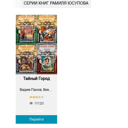
СЕРИИ КНИГ РАМИЛЯ ЮСУПОВА
Тайный Город
Вадим Панов, Виктор Точинов, Вячеслав Владимирович Шалыгин, Дарья Николаевна Зарубина, Ирина Черкашина, Алексей Ясенев, Мария Плавник, Сергей Плавник, Надежда Жукова, Алексей Толкачев, Александр Зимний, Елена Кузьминых, Полина Герасимова, Екатерина Курушина, Андрей Евгеньевич Краснов, Анна Свилет, Софья Косова, Елена Лис, Рамиль Юсупов, Виктор Черный, Ольга Воронина, Екатерина Юсупова, Андрей Анатольевич Посняков, Артур Василевский, Олег Игоревич Бондарев
11120
37 книг
Перейти