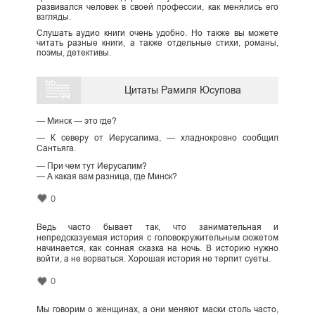
развивался человек в своей профессии, как менялись его
взгляды.
Слушать аудио книги очень удобно. Но также вы можете
читать разные книги, а также отдельные стихи, романы,
поэмы, детективы.
Цитаты Рамиля Юсупова
— Минск — это где?
— К северу от Иерусалима, — хладнокровно сообщил
Сантьяга.
— При чем тут Иерусалим?
— А какая вам разница, где Минск?
0
Ведь часто бывает так, что занимательная и
непредсказуемая история с головокружительным сюжетом
начинается, как сонная сказка на ночь. В историю нужно
войти, а не ворваться. Хорошая история не терпит суеты.
0
Мы говорим о женщинах, а они меняют маски столь часто,