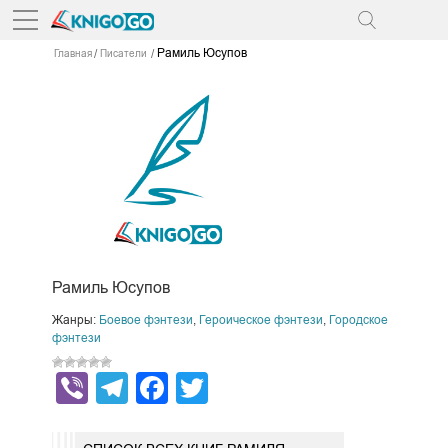
Рамиль Юсупов
Главная
Писатели
Рамиль Юсупов
Жанры:
Боевое фэнтези
,
Героическое фэнтези
,
Городское
фэнтези
Viber
Telegram
Facebook
Twitter