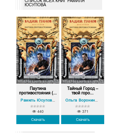
СПИСОК ВСЕХ КНИГ РАМИЛЯ
ЮСУПОВА
Паутина
Тайный Город –
противостояния (...
твой горо...
Софья Косова
Алексей Ясенев
Екатерина Юсуп
Ольга 
Рамиль Юсупов
,
,
Ольга Воронина
,
,
440
371
Скачать
Скачать