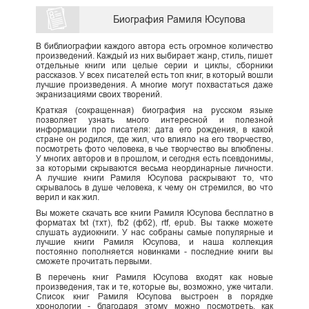
Биография Рамиля Юсупова
В библиографии каждого автора есть огромное количество
произведений. Каждый из них выбирает жанр, стиль, пишет
отдельные книги или целые серии и циклы, сборники
рассказов. У всех писателей есть топ книг, в который вошли
лучшие произведения. А многие могут похвастаться даже
экранизациями своих творений.
Краткая (сокращенная) биография на русском языке
позволяет узнать много интересной и полезной
информации про писателя: дата его рождения, в какой
стране он родился, где жил, что влияло на его творчество,
посмотреть фото человека, в чье творчество вы влюблены.
У многих авторов и в прошлом, и сегодня есть псевдонимы,
за которыми скрываются весьма неординарные личности.
А лучшие книги Рамиля Юсупова раскрывают то, что
скрывалось в душе человека, к чему он стремился, во что
верил и как жил.
Вы можете скачать все книги Рамиля Юсупова бесплатно в
форматах txt (тхт), fb2 (фб2), rtf, epub. Вы также можете
слушать аудиокниги. У нас собраны самые популярные и
лучшие книги Рамиля Юсупова, и наша коллекция
постоянно пополняется новинками - последние книги вы
сможете прочитать первыми.
В перечень книг Рамиля Юсупова входят как новые
произведения, так и те, которые вы, возможно, уже читали.
Список книг Рамиля Юсупова выстроен в порядке
хронологии - благодаря этому можно посмотреть, как