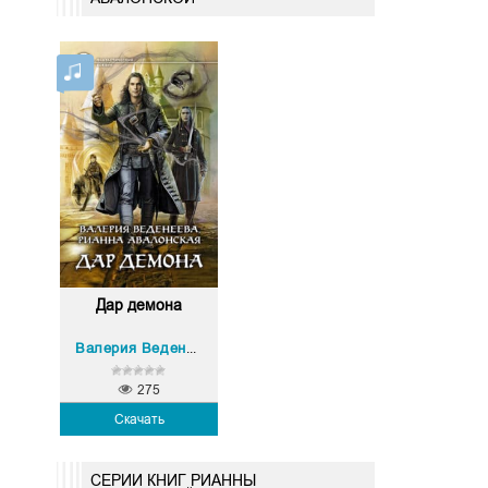
Дар демона
Рианна Авалонская
Валерия Веденеева
,
275
Скачать
СЕРИИ КНИГ РИАННЫ