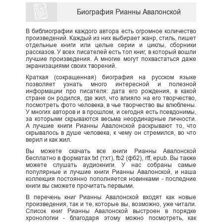
Биография Рианны Авалонской
В библиографии каждого автора есть огромное количество
произведений. Каждый из них выбирает жанр, стиль, пишет
отдельные книги или целые серии и циклы, сборники
рассказов. У всех писателей есть топ книг, в который вошли
лучшие произведения. А многие могут похвастаться даже
экранизациями своих творений.
Краткая (сокращенная) биография на русском языке
позволяет узнать много интересной и полезной
информации про писателя: дата его рождения, в какой
стране он родился, где жил, что влияло на его творчество,
посмотреть фото человека, в чье творчество вы влюблены.
У многих авторов и в прошлом, и сегодня есть псевдонимы,
за которыми скрываются весьма неординарные личности.
А лучшие книги Рианны Авалонской раскрывают то, что
скрывалось в душе человека, к чему он стремился, во что
верил и как жил.
Вы можете скачать все книги Рианны Авалонской
бесплатно в форматах txt (тхт), fb2 (фб2), rtf, epub. Вы также
можете слушать аудиокниги. У нас собраны самые
популярные и лучшие книги Рианны Авалонской, и наша
коллекция постоянно пополняется новинками - последние
книги вы сможете прочитать первыми.
В перечень книг Рианны Авалонской входят как новые
произведения, так и те, которые вы, возможно, уже читали.
Список книг Рианны Авалонской выстроен в порядке
хронологии - благодаря этому можно посмотреть, как