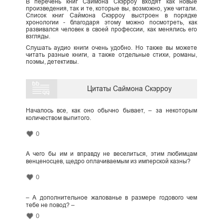
В перечень книг Саймона Скэрроу входят как новые
произведения, так и те, которые вы, возможно, уже читали.
Список книг Саймона Скэрроу выстроен в порядке
хронологии - благодаря этому можно посмотреть, как
развивался человек в своей профессии, как менялись его
взгляды.
Слушать аудио книги очень удобно. Но также вы можете
читать разные книги, а также отдельные стихи, романы,
поэмы, детективы.
Цитаты Саймона Скэрроу
Началось все, как оно обычно бывает, – за некоторым
количеством выпитого.
0
А чего бы им и вправду не веселиться, этим любимцам
венценосцев, щедро оплачиваемым из имперской казны?
0
– А дополнительное жалованье в размере годового чем
тебе не повод? –
0