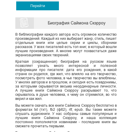
Перейти
Биография Саймона Скэрроу
В библиографии каждого автора есть огромное количество
произведений. Каждый из них выбирает жанр, стиль, пишет
отдельные книги или целые серии и циклы, сборники
рассказов. У всех писателей есть топ книг, в который вошли
лучшие произведения. А многие могут похвастаться даже
экранизациями своих творений.
Краткая (сокращенная) биография на русском языке
позволяет узнать много интересной и полезной
информации про писателя: дата его рождения, в какой
стране он родился, где жил, что влияло на его творчество,
посмотреть фото человека, в чье творчество вы влюблены.
У многих авторов и в прошлом, и сегодня есть псевдонимы,
за которыми скрываются весьма неординарные личности.
А лучшие книги Саймона Скэрроу раскрывают то, что
скрывалось в душе человека, к чему он стремился, во что
верил и как жил.
Вы можете скачать все книги Саймона Скэрроу бесплатно в
форматах txt (тхт), fb2 (фб2), rtf, epub. Вы также можете
слушать аудиокниги. У нас собраны самые популярные и
лучшие книги Саймона Скэрроу, и наша коллекция
постоянно пополняется новинками - последние книги вы
сможете прочитать первыми.