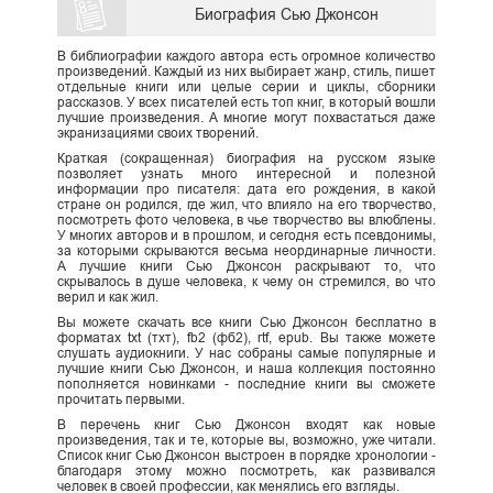
Биография Сью Джонсон
В библиографии каждого автора есть огромное количество
произведений. Каждый из них выбирает жанр, стиль, пишет
отдельные книги или целые серии и циклы, сборники
рассказов. У всех писателей есть топ книг, в который вошли
лучшие произведения. А многие могут похвастаться даже
экранизациями своих творений.
Краткая (сокращенная) биография на русском языке
позволяет узнать много интересной и полезной
информации про писателя: дата его рождения, в какой
стране он родился, где жил, что влияло на его творчество,
посмотреть фото человека, в чье творчество вы влюблены.
У многих авторов и в прошлом, и сегодня есть псевдонимы,
за которыми скрываются весьма неординарные личности.
А лучшие книги Сью Джонсон раскрывают то, что
скрывалось в душе человека, к чему он стремился, во что
верил и как жил.
Вы можете скачать все книги Сью Джонсон бесплатно в
форматах txt (тхт), fb2 (фб2), rtf, epub. Вы также можете
слушать аудиокниги. У нас собраны самые популярные и
лучшие книги Сью Джонсон, и наша коллекция постоянно
пополняется новинками - последние книги вы сможете
прочитать первыми.
В перечень книг Сью Джонсон входят как новые
произведения, так и те, которые вы, возможно, уже читали.
Список книг Сью Джонсон выстроен в порядке хронологии -
благодаря этому можно посмотреть, как развивался
человек в своей профессии, как менялись его взгляды.