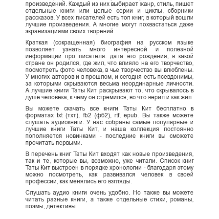
произведений. Каждый из них выбирает жанр, стиль, пишет
отдельные книги или целые серии и циклы, сборники
рассказов. У всех писателей есть топ книг, в который вошли
лучшие произведения. А многие могут похвастаться даже
экранизациями своих творений.
Краткая (сокращенная) биография на русском языке
позволяет узнать много интересной и полезной
информации про писателя: дата его рождения, в какой
стране он родился, где жил, что влияло на его творчество,
посмотреть фото человека, в чье творчество вы влюблены.
У многих авторов и в прошлом, и сегодня есть псевдонимы,
за которыми скрываются весьма неординарные личности.
А лучшие книги Таты Кит раскрывают то, что скрывалось в
душе человека, к чему он стремился, во что верил и как жил.
Вы можете скачать все книги Таты Кит бесплатно в
форматах txt (тхт), fb2 (фб2), rtf, epub. Вы также можете
слушать аудиокниги. У нас собраны самые популярные и
лучшие книги Таты Кит, и наша коллекция постоянно
пополняется новинками - последние книги вы сможете
прочитать первыми.
В перечень книг Таты Кит входят как новые произведения,
так и те, которые вы, возможно, уже читали. Список книг
Таты Кит выстроен в порядке хронологии - благодаря этому
можно посмотреть, как развивался человек в своей
профессии, как менялись его взгляды.
Слушать аудио книги очень удобно. Но также вы можете
читать разные книги, а также отдельные стихи, романы,
поэмы, детективы.