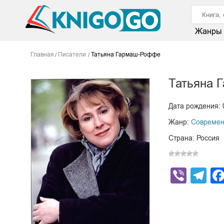
Жанры
Главная
Писатели
Татьяна Гармаш-Роффе
Татьяна 
Дата рождения: 
Жанр:
Современ
Страна: Россия
Viber
Te