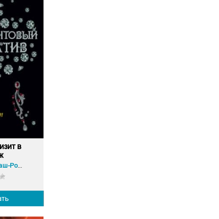
изит в
ж
Татьяна Гармаш-Роффе
ать