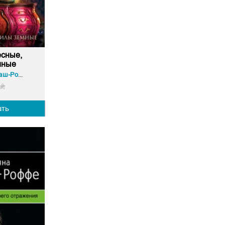
сные,
мные
Татьяна Гармаш-Роффе
ать