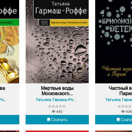
ева
Мертвые воды
Частный в
Московского...
Пари
Татьяна Гармаш-Роффе
Татьяна Гармаш-Роффе
440
434
Скачать
Скач