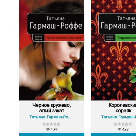
Черное кружево,
Королевски
алый закат
сорняк
Татьяна Гармаш-Роффе
434
422