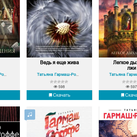
Ведь я еще жива
Легкое ды
лжи
Татьяна Гармаш-Роффе
Татьяна Гармаш-Роффе
598
597
Скачать
Скач