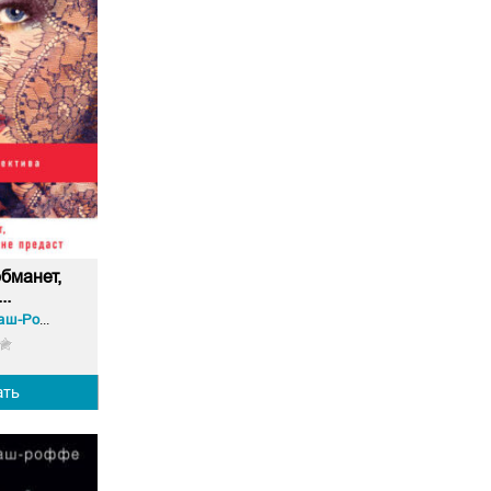
бманет,
..
Татьяна Гармаш-Роффе
ать