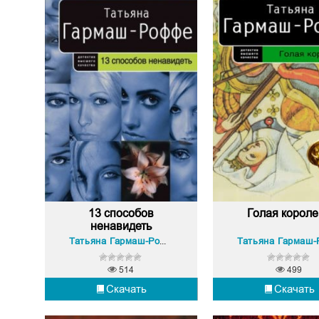
13 способов
Голая корол
ненавидеть
Татьяна Гармаш-Роффе
514
499
Скачать
Скачать