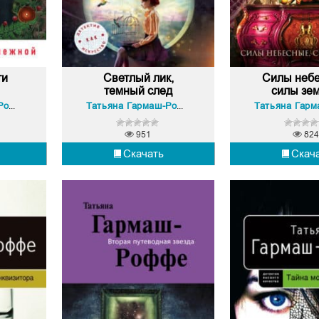
ти
Светлый лик,
Силы небе
темный след
силы зе
Татьяна Гармаш-Роффе
Татьяна Гармаш-Роффе
951
824
Скачать
Скач