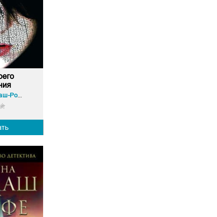
оего
ния
Татьяна Гармаш-Роффе
ать