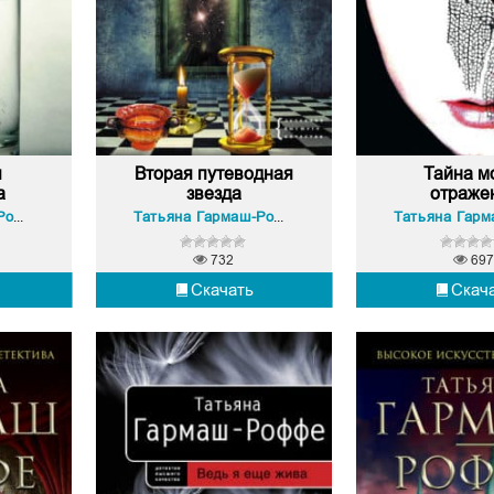
я
Вторая путеводная
Тайна м
а
звезда
отраже
Татьяна Гармаш-Роффе
Татьяна Гармаш-Роффе
732
697
Скачать
Скач