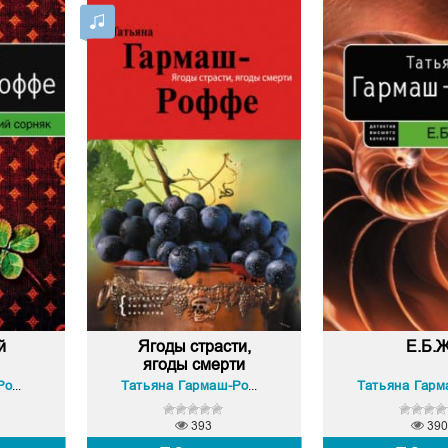
й
Ягоды страсти,
Е.Б.Ж
ягоды смерти
Татьяна Гармаш-Роффе
Татьяна Гармаш-Роффе
393
390