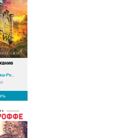
хание
Татьяна Гармаш-Роффе
ать