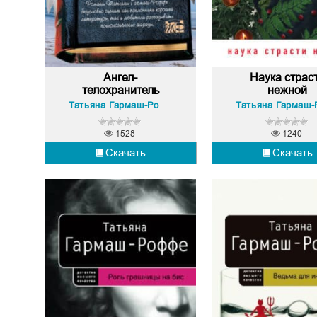
Ангел-
Наука страс
телохранитель
нежной
Татьяна Гармаш-Роффе
1528
1240
Скачать
Скачать