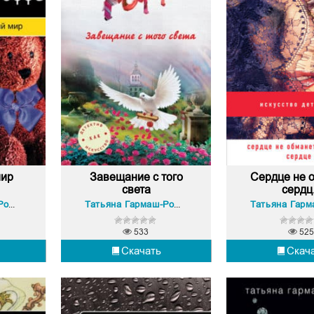
мир
Завещание с того
Сердце не о
света
сердц.
Татьяна Гармаш-Роффе
Татьяна Гармаш-Роффе
533
525
Скачать
Скач