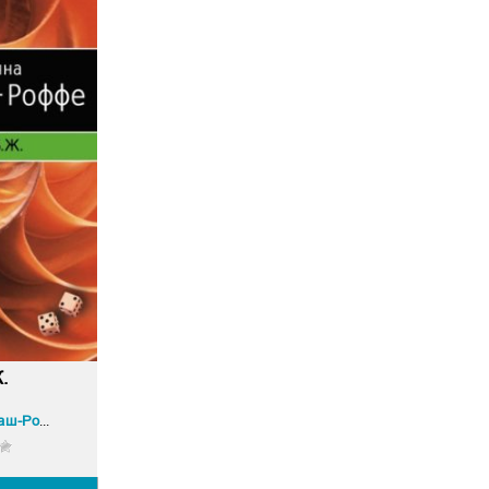
.
Татьяна Гармаш-Роффе