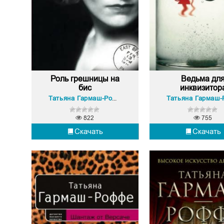
Роль грешницы на
Ведьма дл
бис
инквизитор
Татьяна Гармаш-Роффе
822
755
Скачать
Скачать