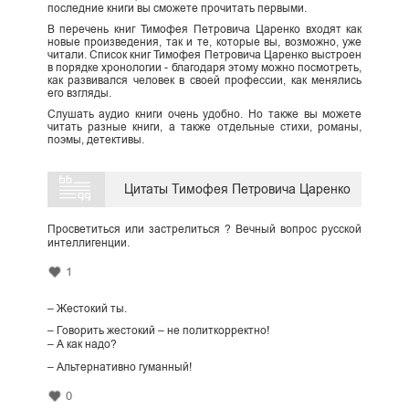
последние книги вы сможете прочитать первыми.
В перечень книг Тимофея Петровича Царенко входят как
новые произведения, так и те, которые вы, возможно, уже
читали. Список книг Тимофея Петровича Царенко выстроен
в порядке хронологии - благодаря этому можно посмотреть,
как развивался человек в своей профессии, как менялись
его взгляды.
Слушать аудио книги очень удобно. Но также вы можете
читать разные книги, а также отдельные стихи, романы,
поэмы, детективы.
Цитаты Тимофея Петровича Царенко
Просветиться или застрелиться ? Вечный вопрос русской
интеллигенции.
1
– Жестокий ты.
– Говорить жестокий – не политкорректно!
– А как надо?
– Альтернативно гуманный!
0