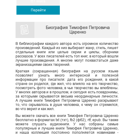
1 книга
Перейти
Биография Тимофея Петровича
Царенко
В библиографии каждого автора есть огромное количество
произведений. Каждый из них выбирает жанр, стиль, пишет
отдельные книги или целые серии и циклы, сборники
рассказов. У всех писателей есть топ книг, в который вошли
лучшие произведения. А многие могут похвастаться даже
экранизациями своих творений.
Краткая (сокращенная) биография на русском языке
позволяет узнать много интересной и полезной
информации про писателя: дата его рождения, в какой
стране он родился, где жил, что влияло на его творчество,
посмотреть фото человека, в чье творчество вы влюблены.
У многих авторов и в прошлом, и сегодня есть псевдонимы,
за которыми скрываются весьма неординарные личности.
А лучшие книги Тимофея Петровича Царенко раскрывают
то, что скрывалось в душе человека, к чему он стремился,
во что верил и как жил.
Вы можете скачать все книги Тимофея Петровича Царенко
бесплатно в форматах txt (тхт), fb2 (фб2), rtf, epub. Вы также
можете слушать аудиокниги. У нас собраны самые
популярные и лучшие книги Тимофея Петровича Царенко,
и наша коллекция постоянно пополняется новинками -