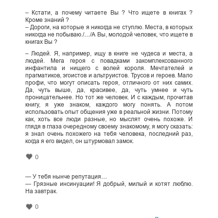
– Кстати, а почему читаете Вы ? Что ищете в книгах ?
Кроме знаний ?
– Дороги, на которые я никогда не ступлю. Места, в которых
никогда не побываю./…/А Вы, молодой человек, что ищете в
книгах Вы ?
– Людей. Я, например, ищу в книге не чудеса и места, а
людей. Мега героя с повадками закомплексованного
инфантила и нищего с волей короля. Мечтателей и
прагматиков, эгоистов и альтруистов. Трусов и героев. Мало
профи, что могут описать героя, отличного от них самих.
Да, чуть выше, да, красивее, да, чуть умнее и чуть
проницательнее. Но тот же человек. И с каждым, прочитав
книгу, я уже знаком, каждого могу понять. А потом
использовать опыт общения уже в реальной жизни. Потому
как, хоть все люди разные, но мыслят очень похоже. И
глядя в глаза очередному своему знакомому, я могу сказать:
я знал очень похожего на тебя человека, последний раз,
когда я его видел, он штурмовал замок.
0
— У тебя нынче репутация…
— Грязные инсинуации! Я добрый, милый и котят люблю.
На завтрак.
0