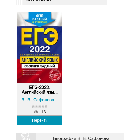
ЕГЭ-2022.
Английский язы...
П. А. Зуева
В. В. Сафонова
,
113
Перейти
Биография В. В. Сафонова