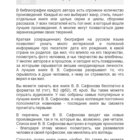
В библиографии каждого автора есть огромное количество
произведений. Каждый из них выбирает жанр, стиль, пишет
отдельные книги или целые серии и циклы, сборники
рассказов. У всех писателей есть топ книг, в который вошли
лучшие произведения. А многие могут похвастаться даже
экранизациями своих творений.
Краткая (сокращенная) биография на русском языке
позволяет узнать много интересной и полезной
информации про писателя: дата его рождения, в какой
стране он родился, где жил, что влияло на его творчество,
посмотреть фото человека, в чье творчество вы влюблены.
У многих авторов и в прошлом, и сегодня есть псевдонимы,
за которыми скрываются весьма неординарные личности.
А лучшие книги В. В. Сафонова раскрывают то, что
скрывалось в душе человека, к чему он стремился, во что
верил и как жил.
Вы можете скачать все книги В. В. Сафонова бесплатно в
форматах txt (тхт), fb2 (фб2), rtf, epub. Вы также можете
слушать аудиокниги. У нас собраны самые популярные и
лучшие книги В. В. Сафонова, и наша коллекция постоянно
пополняется новинками - последние книги вы сможете
прочитать первыми.
В перечень книг В. В. Сафонова входят как новые
произведения, так и те, которые вы, возможно, уже читали.
Список книг В. В. Сафонова выстроен в порядке хронологии
- благодаря этому можно посмотреть, как развивался
человек в своей профессии, как менялись его взгляды.
Слушать аудио книги очень удобно. Но также вы можете