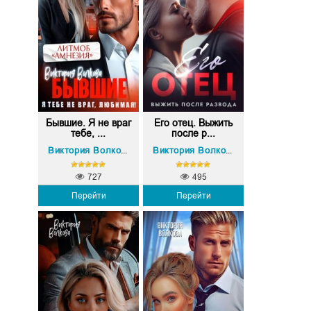
Бывшие. Я не враг
Его отец. Выжить
тебе, ...
после р...
Виктория Волкова
Виктория Волкова
727
495
Перейти
Перейти