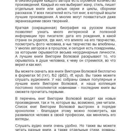
В библиографии каждого автора есть огромное количество
произведений. Каждый из них выбирает жанр, стиль, пишет
отдельные книги или целые серии и циклы, сборники
рассказов. У всех писателей есть топ книг, в который вошли
лучшие произведения. А многие могут похвастаться даже
экранизациями своих творений.
Краткая (сокращенная) биография на русском языке
позволяет узнать много интересной и полезной
информации про писателя: дата его рождения, в какой
стране он родился, где жил, что влияло на его творчество,
посмотреть фото человека, в чье творчество вы влюблены.
У многих авторов и в прошлом, и сегодня есть псевдонимы,
за которыми скрываются весьма неординарные личности.
А лучшие книги Виктории Волковой раскрывают то, что
скрывалось в душе человека, к чему он стремился, во что
верил и как жил.
Вы можете скачать все книги Виктории Волковой бесплатно
в форматах txt (тхт), fb2 (фб2), rtf, epub. Вы также можете
слушать аудиокниги. У нас собраны самые популярные и
лучшие книги Виктории Волковой, и наша коллекция
постоянно пополняется новинками - последние книги вы
сможете прочитать первыми.
В перечень книг Виктории Волковой входят как новые
произведения, так и те, которые вы, возможно, уже читали.
Список книг Виктории Волковой выстроен в порядке
хронологии - благодаря этому можно посмотреть, как
развивался человек в своей профессии, как менялись его
взгляды.
Слушать аудио книги очень удобно. Но также вы можете
читать разные книги, а также отдельные стихи, романы,