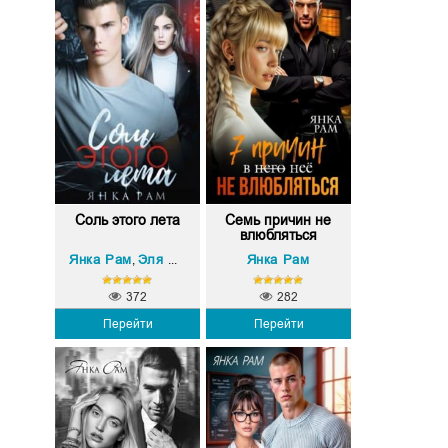
Соль этого лета
Семь причин не
влюбляться
Янка Рам
Эля Пылаева
Янка Рам
,
372
282
Перейти
Перейти