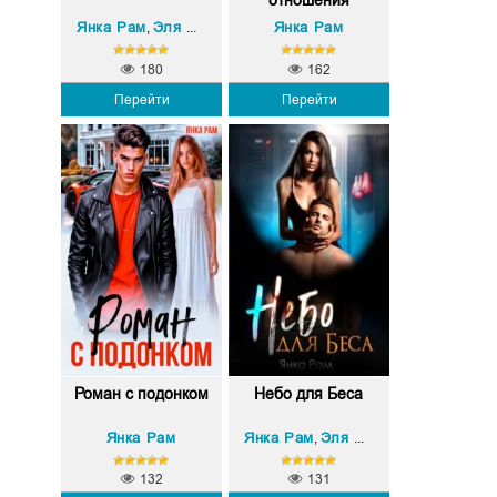
отношения
Янка Рам
Эля Пылаева
Янка Рам
,
180
162
Перейти
Перейти
Роман с подонком
Небо для Беса
Янка Рам
Янка Рам
Эля Пылаева
,
132
131