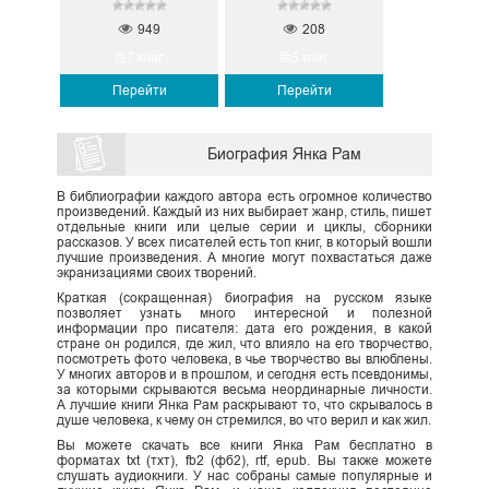
949
208
7 книг
5 книг
Перейти
Перейти
Биография Янка Рам
В библиографии каждого автора есть огромное количество
произведений. Каждый из них выбирает жанр, стиль, пишет
отдельные книги или целые серии и циклы, сборники
рассказов. У всех писателей есть топ книг, в который вошли
лучшие произведения. А многие могут похвастаться даже
экранизациями своих творений.
Краткая (сокращенная) биография на русском языке
позволяет узнать много интересной и полезной
информации про писателя: дата его рождения, в какой
стране он родился, где жил, что влияло на его творчество,
посмотреть фото человека, в чье творчество вы влюблены.
У многих авторов и в прошлом, и сегодня есть псевдонимы,
за которыми скрываются весьма неординарные личности.
А лучшие книги Янка Рам раскрывают то, что скрывалось в
душе человека, к чему он стремился, во что верил и как жил.
Вы можете скачать все книги Янка Рам бесплатно в
форматах txt (тхт), fb2 (фб2), rtf, epub. Вы также можете
слушать аудиокниги. У нас собраны самые популярные и