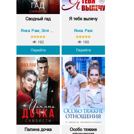
Сводный гад
Я тебя вылечу
Янка Рам
Эля Пылаева
Янка Рам
,
192
190
Перейти
Перейти
Папина дочка
Особо тяжкие