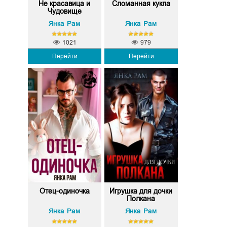
Не красавица и
Сломанная кукла
Чудовище
Янка Рам
Янка Рам
1021
979
Перейти
Перейти
Отец-одиночка
Игрушка для дочки
Полкана
Янка Рам
Янка Рам