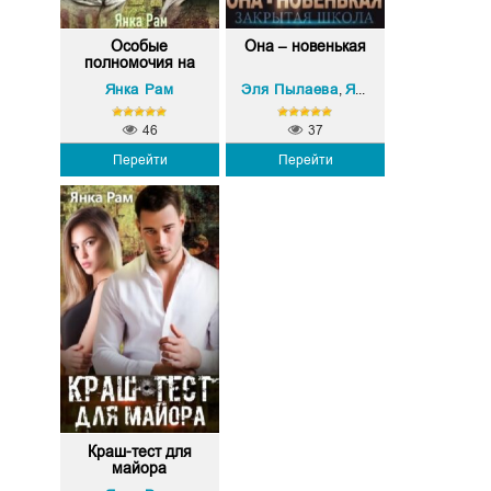
Особые
Она – новенькая
полномочия на
любовь
Янка Рам
Эля Пылаева
Янка Рам
,
46
37
Перейти
Перейти
Краш-тест для
майора