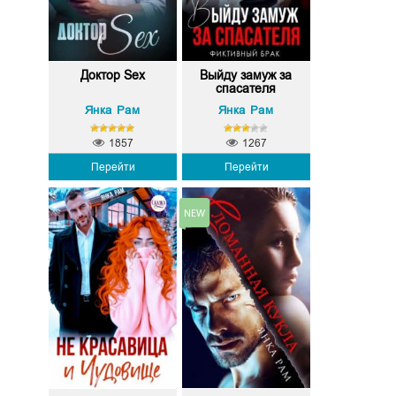
Доктор Sex
Выйду замуж за
спасателя
Янка Рам
Янка Рам
1857
1267
Перейти
Перейти