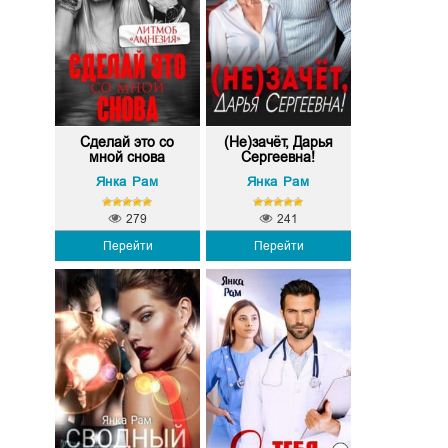
Сделай это со
(Не)зачёт, Дарья
мной снова
Сергеевна!
Янка Рам
Янка Рам
279
241
Перейти
Перейти