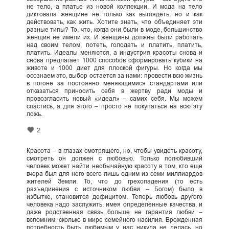
не тело, а платье из новой коллекции. И мода на тело
диктовала женщине не только как выглядеть, но и как
действовать, как жить. Хотите знать, что объединяет эти
разные типы? То, что, когда они были в моде, большинство
женщин не имели их. И женщины должны были работать
над своим телом, потеть, голодать и платить, платить,
платить. Идеалы меняются, а индустрия красоты снова и
снова предлагает 1000 способов сформировать кубики на
животе и 1000 диет для плоской фигуры. Но когда мы
осознаем это, выбор остается за нами: провести всю жизнь
в погоне за постоянно меняющимися стандартами или
отказаться приносить себя в жертву ради моды и
провозгласить новый «идеал» – самих себя. Мы можем
спастись, а для этого – просто не покупаться на всю эту
ложь.
2
Красота – в глазах смотрящего, но, чтобы увидеть красоту,
смотреть он должен с любовью. Только полюбивший
человек может найти необычайную красоту в том, кто еще
вчера был для него всего лишь одним из семи миллиардов
жителей Земли. То, что до грехопадения (то есть
разъединения с источником любви – Богом) было в
избытке, становится дефицитом. Теперь любовь другого
человека надо заслужить, имея определенные качества, и
даже родственная связь больше не гарантия любви –
вспомним, сколько в мире семейного насилия. Врожденная
потребность быть любимым у нас никуда не делась, но