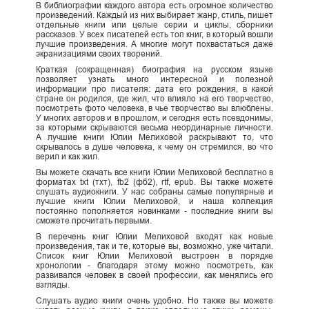
В библиографии каждого автора есть огромное количество
произведений. Каждый из них выбирает жанр, стиль, пишет
отдельные книги или целые серии и циклы, сборники
рассказов. У всех писателей есть топ книг, в который вошли
лучшие произведения. А многие могут похвастаться даже
экранизациями своих творений.
Краткая (сокращенная) биография на русском языке
позволяет узнать много интересной и полезной
информации про писателя: дата его рождения, в какой
стране он родился, где жил, что влияло на его творчество,
посмотреть фото человека, в чье творчество вы влюблены.
У многих авторов и в прошлом, и сегодня есть псевдонимы,
за которыми скрываются весьма неординарные личности.
А лучшие книги Юлии Мелиховой раскрывают то, что
скрывалось в душе человека, к чему он стремился, во что
верил и как жил.
Вы можете скачать все книги Юлии Мелиховой бесплатно в
форматах txt (тхт), fb2 (фб2), rtf, epub. Вы также можете
слушать аудиокниги. У нас собраны самые популярные и
лучшие книги Юлии Мелиховой, и наша коллекция
постоянно пополняется новинками - последние книги вы
сможете прочитать первыми.
В перечень книг Юлии Мелиховой входят как новые
произведения, так и те, которые вы, возможно, уже читали.
Список книг Юлии Мелиховой выстроен в порядке
хронологии - благодаря этому можно посмотреть, как
развивался человек в своей профессии, как менялись его
взгляды.
Слушать аудио книги очень удобно. Но также вы можете