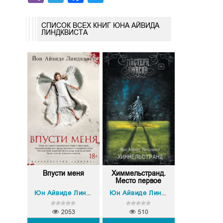
СПИСОК ВСЕХ КНИГ ЮНА АЙВИДА
ЛИНДКВИСТА
Впусти меня
Химмельстранд.
Место первое
Юн Айвиде Линдквист
Юн Айвиде Линдквист
2053
510