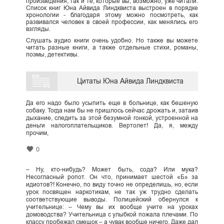
произведения, так и те, которые вы, возможно, уже читали.
Список книг Юна Айвида Линдквиста выстроен в порядке
хронологии - благодаря этому можно посмотреть, как
развивался человек в своей профессии, как менялись его
взгляды.
Слушать аудио книги очень удобно. Но также вы можете
читать разные книги, а также отдельные стихи, романы,
поэмы, детективы.
Цитаты Юна Айвида Линдквиста
Да его надо было усыпить еще в больнице, как бешеную
собаку. Тогда нам бы не пришлось сейчас дрожать и, затаив
дыхание, следить за этой безумной гонкой, устроенной на
деньги налогоплательщиков. Вертолет! Да, я, между
прочим,
0
– Ну, кто-нибудь? Может быть, сода? Или мука?
Несогласный ропот. Он что, принимает шестой «Б» за
идиотов?! Конечно, по виду точно не определишь, но, если
урок посвящен наркотикам, не так уж трудно сделать
соответствующие выводы. Полицейский обернулся к
учительнице: – Чему вы их вообще учите на уроках
домоводства? Учительница с улыбкой пожала плечами. По
классу пробежал смешок – а чувак вообще ничего. Даже дал