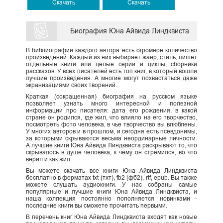
Скачать
Скачать
Биография Юна Айвида Линдквиста
В библиографии каждого автора есть огромное количество
произведений. Каждый из них выбирает жанр, стиль, пишет
отдельные книги или целые серии и циклы, сборники
рассказов. У всех писателей есть топ книг, в который вошли
лучшие произведения. А многие могут похвастаться даже
экранизациями своих творений.
Краткая (сокращенная) биография на русском языке
позволяет узнать много интересной и полезной
информации про писателя: дата его рождения, в какой
стране он родился, где жил, что влияло на его творчество,
посмотреть фото человека, в чье творчество вы влюблены.
У многих авторов и в прошлом, и сегодня есть псевдонимы,
за которыми скрываются весьма неординарные личности.
А лучшие книги Юна Айвида Линдквиста раскрывают то, что
скрывалось в душе человека, к чему он стремился, во что
верил и как жил.
Вы можете скачать все книги Юна Айвида Линдквиста
бесплатно в форматах txt (тхт), fb2 (фб2), rtf, epub. Вы также
можете слушать аудиокниги. У нас собраны самые
популярные и лучшие книги Юна Айвида Линдквиста, и
наша коллекция постоянно пополняется новинками -
последние книги вы сможете прочитать первыми.
В перечень книг Юна Айвида Линдквиста входят как новые