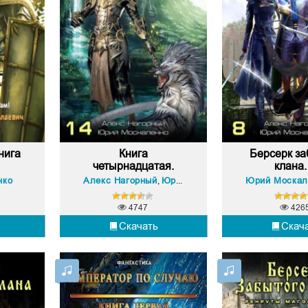
нига
Книга
Берсерк за
четырнадцатая.
клана. 
Бер...
нко
Алекс Нагорный
Юрий Москаленко
Юрий Москал
,
4747
426
Скачать
Скач