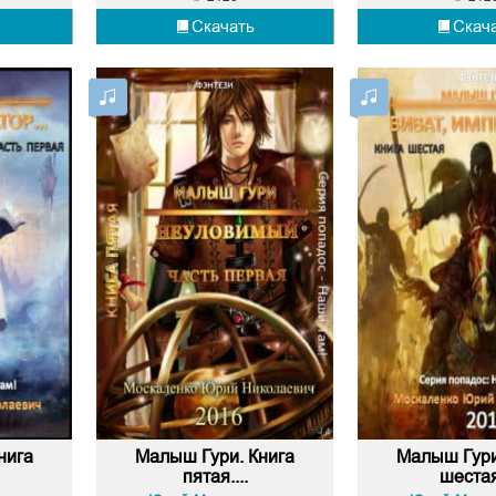
Скачать
Скач
нига
Малыш Гури. Книга
Малыш Гури
пятая....
шестая