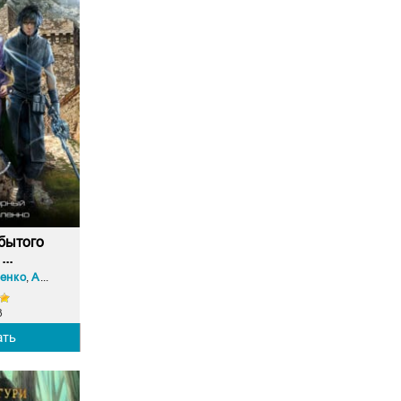
бытого
...
енко
Алекс Нагорный
,
3
ать