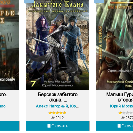
го.
Берсерк забытого
Малыш Гури
клана. ...
вторая.
нко
Алекс Нагорный
Юрий Москаленко
Юрий Моск
,
2912
287
Скачать
Скач