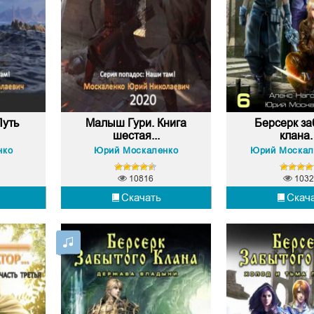
Путь
Малыш Гури. Книга
Берсерк за
шестая...
клана. 
нко
Юрий Москаленко
Юрий Москал
10816
1032
Скачать
Скач