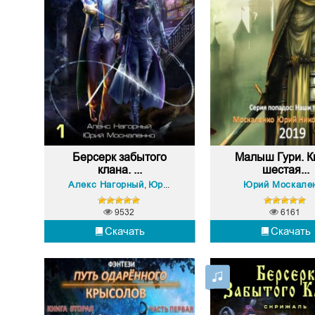
Берсерк забытого
Малыш Гури. К
клана. ...
шестая...
Алекс Нагорный
Юрий Москаленко
Юрий Москале
,
9532
6161
Скачать
Скачать