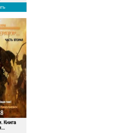
ать
. Книга
...