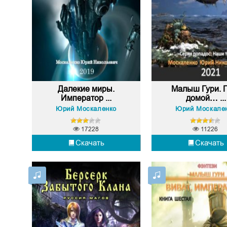
Далекие миры.
Малыш Гури. 
Император ...
домой… ...
Юрий Москаленко
Юрий Москале
17228
11226
Скачать
Скачать