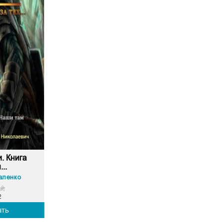
. Книга
..
аленко
2
ать