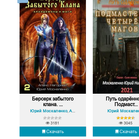
Берсерк забытого
Путь одарённо
клана. ...
Подмаст...
Юрий Москаленко
Алекс Нагорный
Юрий Москале
,
3181
3045
Скачать
Скачать