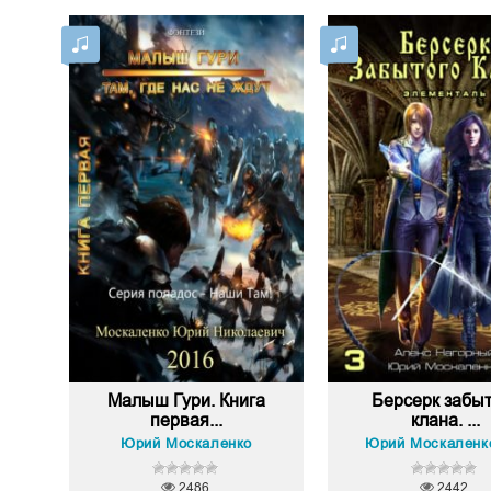
Малыш Гури. Книга
Берсерк забыт
первая...
клана. ...
Юрий Москаленко
Юрий Москаленк
2486
2442