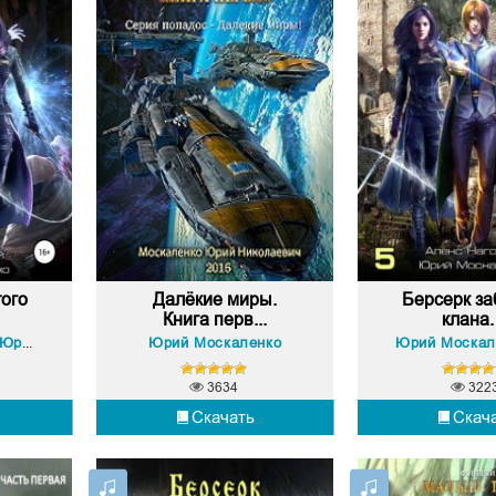
ого
Далёкие миры.
Берсерк за
Книга перв...
клана. 
рий Москаленко
Юрий Москаленко
Юрий Москал
3634
322
Скачать
Скач