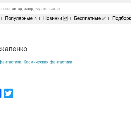
Популярные ⭐
Новинки 🆕
Бесплатные ✅
Подборк
каленко
фантастика
,
Космическая фантастика
legram
Facebook
Twitter