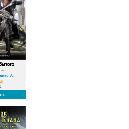
бытого
...
енко
Алекс Нагорный
,
5
ать