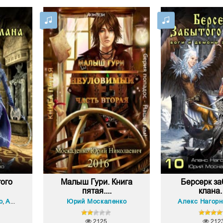
ого
Малыш Гури. Книга
Берсерк за
пятая....
клана. 
о
Алекс Нагорный
Юрий Москаленко
Алекс Нагор
,
2125
212