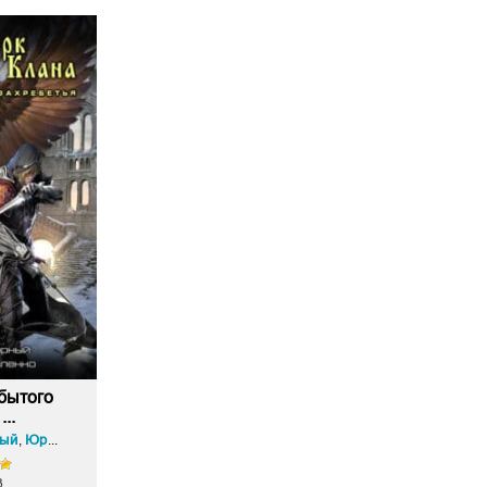
бытого
...
ный
Юрий Москаленко
,
3