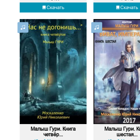
Скачать
Скачать
Малыш Гури. Книга
Малыш Гури. К
четвёр...
шестая...