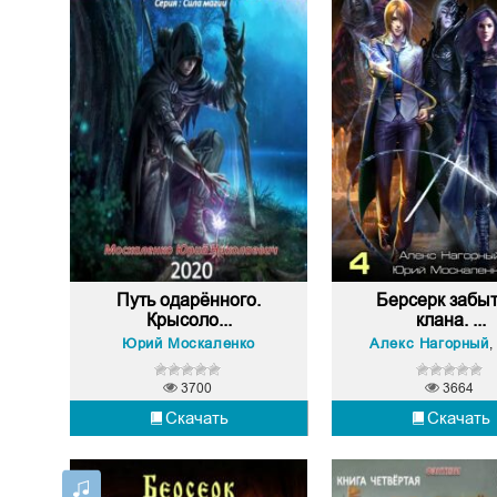
Путь одарённого.
Берсерк забыт
Крысоло...
клана. ...
Юрий Москаленко
Алекс Нагорный
Ю
,
3700
3664
Скачать
Скачать