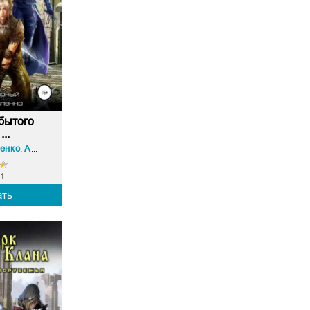
бытого
...
енко
Алекс Нагорный
,
1
ать