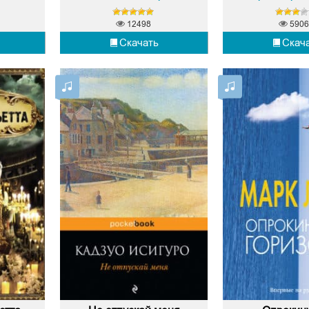
12498
5906
Скачать
Скач