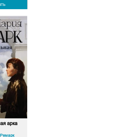
ать
ая арка
 Ремарк