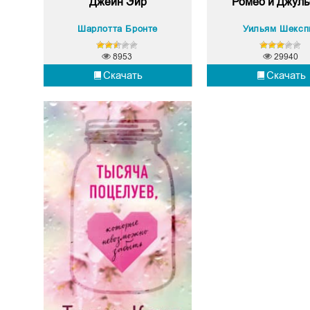
Джейн Эйр
Ромео и Джуль
Шарлотта Бронте
Уильям Шексп
8953
29940
Скачать
Скачать