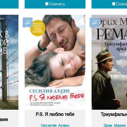
Скачать
Скач
P.S. Я люблю тебя
Триумфальн
жаме
Сесилия Ахерн
Эрих Мария