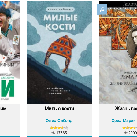
ным
Милые кости
Жизнь в
Элис Сиболд
Эрих Мария
17865
2990