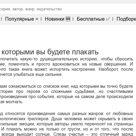
Популярные ⭐
Новинки 🆕
Бесплатные ✅
Подборк
 которыми вы будете плакать
 почитать какую-то душещипательную историю, чтобы сбросить
ие, помечтать и просто вдохновиться на новые свершения. И
 что такая книга может испортить настроение. Наоборот, после
очется улыбаться еще сильнее.
ам ознакомиться со списком книг, над которыми вы точно будете
истории про героев со сложными судьбами, но счастливыми
произведения про события, которые на самом деле происходили
ьзя молчать.
ыд относятся произведения самых разных жанров: от любовных
хологических триллеров. Душа человека может скрывать в своих
 сильные эмоции, которые авторы умело переносят на страницы
 И плакать можно не только от грусти, но и от того, что после
 всегда выходит солнце. Слезы счастья – это отличный заряд