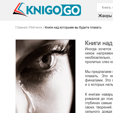
Жанры
Главная
Рейтинги
Книги над которыми вы будете плакать
Книги над
Иногда хочется
некое напряжен
необязательно,
пролитых слез х
Мы предлагаем в
плакать. Это 
финалами. Это 
и о которых нел
К книгам навзр
романов до пси
глубинах самые
своих творений.
сильного дождя