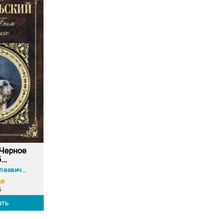
 Черное
...
Гавриил Николаевич Троепольский
5
ать