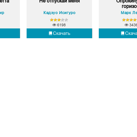
етта
Не отпускай меня
Опрокин
горизо
ир
Кадзуо Исигуро
Марк Л
6198
343
Скачать
Скач