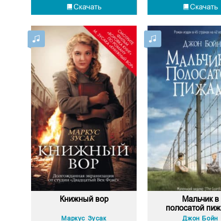
Скачать
Скачать
Книжный вор
Мальчик в
полосатой пи
Маркус Зусак
Джон Бойн