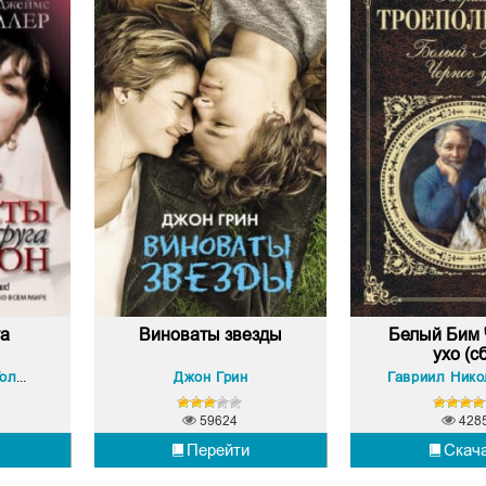
га
Виноваты звезды
Белый Бим
ухо (сб
Джон Грин
Роберт Джеймс Уоллер
59624
428
Перейти
Скач