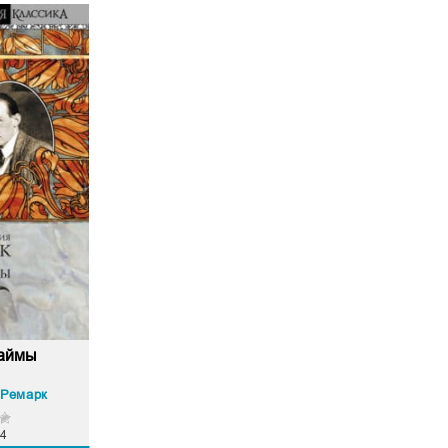
займы
 Ремарк
4