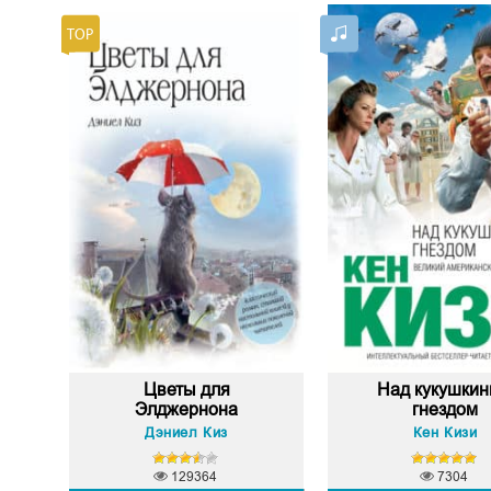
Цветы для
Над кукушки
Элджернона
гнездом
Дэниел Киз
Кен Кизи
129364
7304