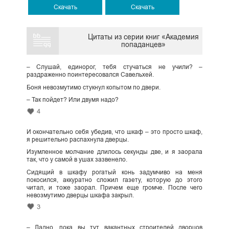
Скачать
Скачать
Цитаты из серии книг «Академия
попаданцев»
– Слушай, единорог, тебя стучаться не учили? –
раздраженно поинтересовался Савельхей.
Боня невозмутимо стукнул копытом по двери.
– Так пойдет? Или двумя надо?
4
И окончательно себя убедив, что шкаф – это просто шкаф,
я решительно распахнула дверцы.
Изумленное молчание длилось секунды две, и я заорала
так, что у самой в ушах зазвенело.
Сидящий в шкафу рогатый конь задумчиво на меня
покосился, аккуратно сложил газету, которую до этого
читал, и тоже заорал. Причем еще громче. После чего
невозмутимо дверцы шкафа закрыл.
3
– Ладно, пока вы тут вакантных строителей дворцов