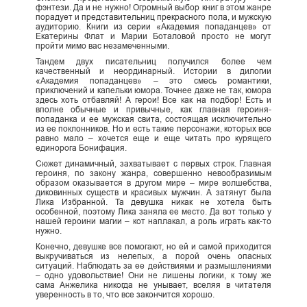
фэнтези. Да и не нужно! Огромный выбор книг в этом жанре
порадует и представительниц прекрасного пола, и мужскую
аудиторию. Книги из серии «Академия попаданцев» от
Екатерины Флат и Марии Боталовой просто не могут
пройти мимо вас незамеченными.
Тандем двух писательниц получился более чем
качественный и неординарный. Истории в дилогии
«Академия попаданцев» – это смесь романтики,
приключений и капельки юмора. Точнее даже не так, юмора
здесь хоть отбавляй! А герои! Все как на подбор! Есть и
вполне обычные и привычные, как главная героиня-
попаданка и ее мужская свита, состоящая исключительно
из ее поклонников. Но и есть такие персонажи, которых все
равно мало – хочется еще и еще читать про курящего
единорога Бонифация.
Сюжет динамичный, захватывает с первых строк. Главная
героиня, по закону жанра, совершенно невообразимым
образом оказывается в другом мире – мире волшебства,
диковинных существ и красивых мужчин. А затянут была
Лика Избранной. Та девушка никак не хотела быть
особенной, поэтому Лика заняла ее место. Да вот только у
нашей героини магии – кот наплакал, а роль играть как-то
нужно.
Конечно, девушке все помогают, но ей и самой приходится
выкручиваться из нелепых, а порой очень опасных
ситуаций. Наблюдать за ее действиями и размышлениями
– одно удовольствие! Они не лишены логики, к тому же
сама Анжелика никогда не унывает, вселяя в читателя
уверенность в то, что все закончится хорошо.