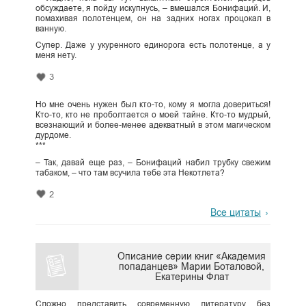
обсуждаете, я пойду искупнусь, – вмешался Бонифаций. И,
помахивая полотенцем, он на задних ногах процокал в
ванную.
Супер. Даже у укуренного единорога есть полотенце, а у
меня нету.
3
Но мне очень нужен был кто-то, кому я могла довериться!
Кто-то, кто не проболтается о моей тайне. Кто-то мудрый,
всезнающий и более-менее адекватный в этом магическом
дурдоме.
***
– Так, давай еще раз, – Бонифаций набил трубку свежим
табаком, – что там всучила тебе эта Некотлета?
2
Все цитаты
Описание серии книг «Академия
попаданцев» Марии Боталовой,
Екатерины Флат
Сложно представить современную литературу без