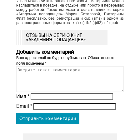
У нас можно читать онлайн все части - историями можно
насладиться в поездке, на отдыхе или просто в перерывах
между работой. Также вы можете скачать книги из серии
«Академия попаданцев» Марии Боталовой, Екатерины
Флат бесплатно, без регистрации и смс (sms) в одном из
распространенных форматов: txt (тхт), fb2 (фб2), rtf, epub.
ОТЗЫВЫ НА СЕРИЮ КНИГ
«АКАДЕМИЯ ПОПАДАНЦЕВ»
Добавить комментарий
Ваш адрес email не будет опубликован.
Обязательные
поля помечены
*
Имя
*
Email
*