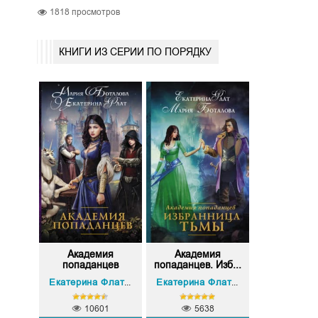
1818
просмотров
КНИГИ ИЗ СЕРИИ ПО ПОРЯДКУ
Академия
Академия
попаданцев
попаданцев. Изб...
Мария Боталова
Мария Боталова
Екатерина Флат
,
Екатерина Флат
,
10601
5638