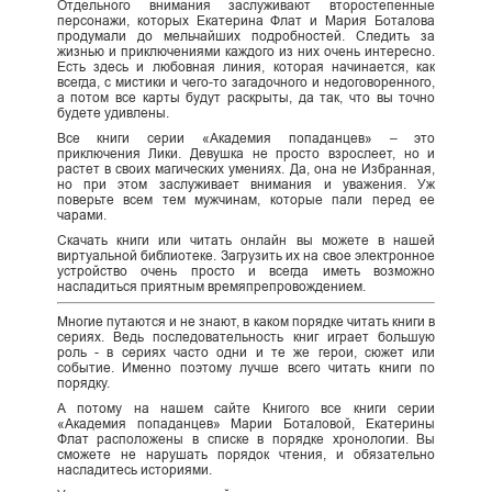
Отдельного внимания заслуживают второстепенные
персонажи, которых Екатерина Флат и Мария Боталова
продумали до мельчайших подробностей. Следить за
жизнью и приключениями каждого из них очень интересно.
Есть здесь и любовная линия, которая начинается, как
всегда, с мистики и чего-то загадочного и недоговоренного,
а потом все карты будут раскрыты, да так, что вы точно
будете удивлены.
Все книги серии «Академия попаданцев» – это
приключения Лики. Девушка не просто взрослеет, но и
растет в своих магических умениях. Да, она не Избранная,
но при этом заслуживает внимания и уважения. Уж
поверьте всем тем мужчинам, которые пали перед ее
чарами.
Скачать книги или читать онлайн вы можете в нашей
виртуальной библиотеке. Загрузить их на свое электронное
устройство очень просто и всегда иметь возможно
насладиться приятным времяпрепровождением.
Многие путаются и не знают, в каком порядке читать книги в
сериях. Ведь последовательность книг играет большую
роль - в сериях часто одни и те же герои, сюжет или
событие. Именно поэтому лучше всего читать книги по
порядку.
А потому на нашем сайте Книгого все книги серии
«Академия попаданцев» Марии Боталовой, Екатерины
Флат расположены в списке в порядке хронологии. Вы
сможете не нарушать порядок чтения, и обязательно
насладитесь историями.