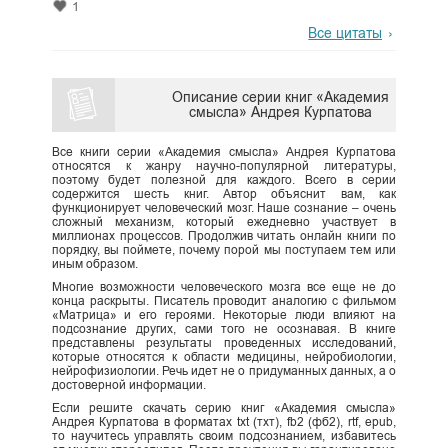
1
Все цитаты
Описание серии книг «Академия
смысла» Андрея Курпатова
Все книги серии «Академия смысла» Андрея Курпатова
относятся к жанру научно-популярной литературы,
поэтому будет полезной для каждого. Всего в серии
содержится шесть книг. Автор объяснит вам, как
функционирует человеческий мозг. Наше сознание – очень
сложный механизм, который ежедневно участвует в
миллионах процессов. Продолжив читать онлайн книги по
порядку, вы поймете, почему порой мы поступаем тем или
иным образом.
Многие возможности человеческого мозга все еще не до
конца раскрыты. Писатель проводит аналогию с фильмом
«Матрица» и его героями. Некоторые люди влияют на
подсознание других, сами того не осознавая. В книге
представлены результаты проведенных исследований,
которые относятся к области медицины, нейробиологии,
нейрофизиологии. Речь идет не о придуманных данных, а о
достоверной информации.
Если решите скачать серию книг «Академия смысла»
Андрея Курпатова в форматах txt (тхт), fb2 (фб2), rtf, epub,
то научитесь управлять своим подсознанием, избавитесь