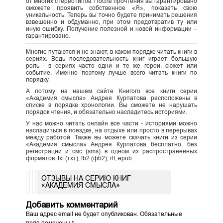
от многих стереотипов. После прочтения вы гарантировано
сможете проявить собственное «Я», показать свою
уникальность. Теперь вы точно будете принимать решения
взвешенно и обдуманно, при этом предотвратив ту или
иную ошибку. Получение полезной и новой информации –
гарантировано.
Многие путаются и не знают, в каком порядке читать книги в
сериях. Ведь последовательность книг играет большую
роль - в сериях часто одни и те же герои, сюжет или
событие. Именно поэтому лучше всего читать книги по
порядку.
А потому на нашем сайте Книгого все книги серии
«Академия смысла» Андрея Курпатова расположены в
списке в порядке хронологии. Вы сможете не нарушать
порядок чтения, и обязательно насладитесь историями.
У нас можно читать онлайн все части - историями можно
насладиться в поездке, на отдыхе или просто в перерывах
между работой. Также вы можете скачать книги из серии
«Академия смысла» Андрея Курпатова бесплатно, без
регистрации и смс (sms) в одном из распространенных
форматов: txt (тхт), fb2 (фб2), rtf, epub.
ОТЗЫВЫ НА СЕРИЮ КНИГ
«АКАДЕМИЯ СМЫСЛА»
Добавить комментарий
Ваш адрес email не будет опубликован.
Обязательные