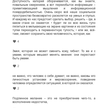
Доступность калорий оборачивается, как вы знаете,
повальным ожирением, а вот переизбыток информации –
примитивизацией мышления и информационной
псевдодебильностью. Очень скоро всё наше социальное
пространство безвозвратно расколется на умных и глупых.
И каждому из нас предстоит сделать выбор, решить – где, в
каком стане он окажется: • будет ли он всю жизнь тупо
пялиться в мелькающие на экране картинки и из состояния
тупки переходить в перманентную тупость; • или же, всё-
таки, сможет сохранить свою человечность, которая, как
4
Змея, которая не может сменить кожу, гибнет. То же и с
умами, которым мешают менять мнения: они перестают
быть умами.
2
не важно, что человек о себе думает, не важно, каковы его
личностные установки и мировоззрение, поведение
человека определяется ситуацией, в которой он оказался.
2
Подлинное желание – это не приобретение чего-то, а
восполнение недостатка,