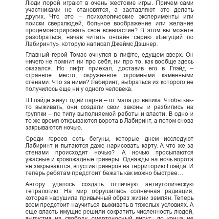
Люди порой играют в очень жестокие игры. Причем сами
участниками не становятся, а заставляют это делать
других. Что это – психологические эксперименты или
поиски сверхлюдей, больное воображение или желание
продемонстрировать свое всевластие? В этом вы можете
разобраться, начав читать онлайн серию «Бегущий по
Лабиринту», которую написал Джеймс Дэшнер.
Главный герой Томас очнулся в лифте, едущем вверх. Он
ничего не помнит ни про себя, ни про то, как вообще здесь
оказался. Но лифт приехал, доставив его в Глэйд –
странное место, окруженное огромными каменными
стенами. Что за ними? Лабиринт, выбраться из которого не
получилось еще ни у одного человека.
В Глэйде живут одни парни – от мала до велика. Чтобы как-
то выживать, они создали свои законы и разбились на
группки – по типу выполняемой работы и власти. В одно и
то же время открываются ворота в Лабиринт, а потом снова
закрываются ночью.
Среди героев есть бегуны, которые днем исследуют
Лабиринт и пытаются даже нарисовать карту. А что же за
стенами происходит ночью? А ночью просыпаются
ужасные и кровожадные гриверы. Однажды на ночь ворота
не закрываются, впустив гриверов на территорию Глэйда. И
теперь ребятам предстоит бежать как можно быстрее…
Автору удалось создать отличную антиутопическую
тетралогию. На мир обрушилась солнечная радиация,
которая нарушила привычный образ жизни землян. Теперь
всем предстоит научиться выживать в тяжелых условиях. А
еще власть имущие решили сократить численность людей,
выпустив на свободу смертоносный вирус, до конца не