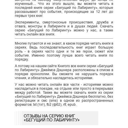
изученный… Что из этого вышло, вы можете читать в
последней книге серии «Бегущий по Лабиринту», которые
рассказывают про события, происходящие за 12 лет до
первых трех книг.
Эксперименты, смертоносные происшествия, дружба и
отвага, монстры в Лабиринте и в душах людей. Скачать
серию «Бегущий по Лабиринту» можно у нас, а также
читать онлайн все книги.
Многие путаются и не знают, в каком порядке читать книги в
сериях. Ведь последовательность книг играет большую
роль - в сериях часто одни и те же герои, сюжет или
событие. Именно поэтому лучше всего читать книги по
порядку.
А потому на нашем сайте Книгого все книги серии «Бегущий
по Лабиринту» Джеймса Дэшнера расположены в списке в
порядке хронологии. Вы сможете не нарушать порядок
чтения, и обязательно насладитесь историями.
У нас можно читать онлайн все части - историями можно
насладиться в поездке, на отдыхе или просто в перерывах
между работой. Также вы можете скачать книги из серии
«Бегущий по Лабиринту» Джеймса Дэшнера бесплатно, без
регистрации и смс (sms) в одном из распространенных
форматов: txt (тхт), fb2 (фб2), rtf, epub.
ОТЗЫВЫ НА СЕРИЮ КНИГ
«БЕГУЩИЙ ПО ЛАБИРИНТУ»