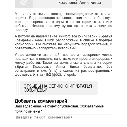
Козыревы" Анны Бигси
Многие путаются и не знают, в каком порядке читать книги в
сериях. Ведь последовательность книг играет большую
роль - в сериях часто одни и те же герои, сюжет или
событие. Именно поэтому лучше всего читать книги по
порядку.
А потому на нашем сайте Книгого все книги серии «Братья
Козыревы» Анны Бигси расположены в списке в порядке
хронологии. Вы сможете не нарушать порядок чтения, и
обязательно насладитесь историями.
У нас можно читать онлайн все части - историями можно
насладиться в поездке, на отдыхе или просто в перерывах
между работой. Также вы можете скачать книги из серии
«Братья Козыревы» Анны Бигси бесплатно, без
регистрации и смс (sms) в одном из распространенных
форматов: txt (тхт), fb2 (фб2), rtf, epub.
ОТЗЫВЫ НА СЕРИЮ КНИГ "БРАТЬЯ
КОЗЫРЕВЫ"
Добавить комментарий
Ваш адрес email не будет опубликован.
Обязательные
поля помечены
*