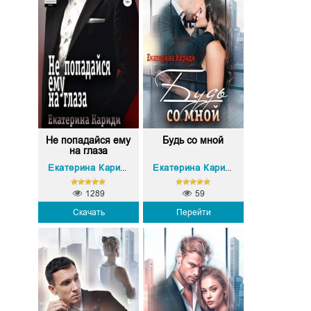
Не попадайся ему
Будь со мной
на глаза
Екатерина Кариди
Екатерина Кариди
1289
59
Скачать
Перейти