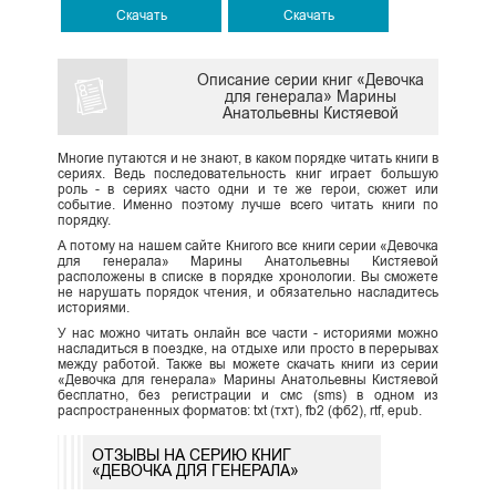
Скачать
Скачать
Описание серии книг «Девочка
для генерала» Марины
Анатольевны Кистяевой
Многие путаются и не знают, в каком порядке читать книги в
сериях. Ведь последовательность книг играет большую
роль - в сериях часто одни и те же герои, сюжет или
событие. Именно поэтому лучше всего читать книги по
порядку.
А потому на нашем сайте Книгого все книги серии «Девочка
для генерала» Марины Анатольевны Кистяевой
расположены в списке в порядке хронологии. Вы сможете
не нарушать порядок чтения, и обязательно насладитесь
историями.
У нас можно читать онлайн все части - историями можно
насладиться в поездке, на отдыхе или просто в перерывах
между работой. Также вы можете скачать книги из серии
«Девочка для генерала» Марины Анатольевны Кистяевой
бесплатно, без регистрации и смс (sms) в одном из
распространенных форматов: txt (тхт), fb2 (фб2), rtf, epub.
ОТЗЫВЫ НА СЕРИЮ КНИГ
«ДЕВОЧКА ДЛЯ ГЕНЕРАЛА»