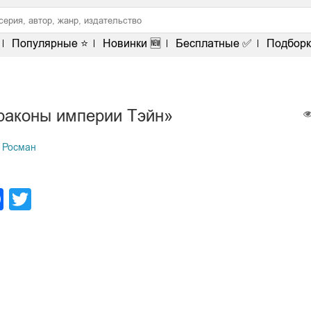
Популярные ⭐
Новинки 🆕
Бесплатные ✅
Подборк
раконы империи Тэйн»
 Росман
legram
Facebook
Twitter