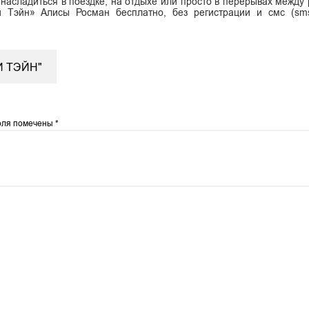
 насладиться в поездке, на отдыхе или просто в перерывах между 
и Тэйн» Алисы Росман бесплатно, без регистрации и смс (sm
.
 ТЭЙН"
оля помечены
*