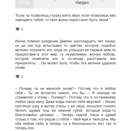
Нигде»
"Если ты позволишь страху взять верх, если позволишь ему
завладеть тобой, то твоя жизнь перестанет быть твоей."
0
Иннис помнил рождение Девлин шестнадцать лет назад:
он до сих пор испытывал то чувство, которое, подобно
молнии, поразило его, когда он услышал ее первый крик по
пришествии в этот мир, ту неумолимую, жгучую любовь,
которая изменила его и по-иному расставила все
приоритеты. …Он молил Бога, чтобы эта молния ударила
снова.
0
– Почему ты не женился снова?– Потому что я люблю
тебя.– Ты не встретил никого, кто бы…– Я никогда не
стремился к этому.– Почему?– Потому что я по-прежнему
любил свою жену. Даже когда считал тебя мертвой. – Иннис
протянул руку и вытер слезы с ее лица, коснулся тонкого
белого шрама под ее нижней губой, который когда-то
благоговейно целовал. – Теперь закрой глаза и думай
только о том, что рядом с тобой – твой муж и твоя дочь. Мы
оба любим тебя, и теперь ты в безопасности. Вот так. А
теперь спи.