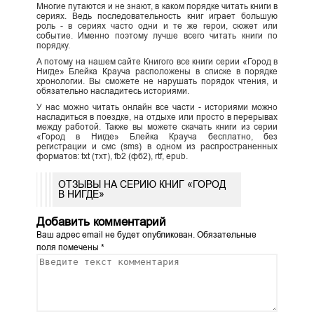
Многие путаются и не знают, в каком порядке читать книги в
сериях. Ведь последовательность книг играет большую
роль - в сериях часто одни и те же герои, сюжет или
событие. Именно поэтому лучше всего читать книги по
порядку.
А потому на нашем сайте Книгого все книги серии «Город в
Нигде» Блейка Крауча расположены в списке в порядке
хронологии. Вы сможете не нарушать порядок чтения, и
обязательно насладитесь историями.
У нас можно читать онлайн все части - историями можно
насладиться в поездке, на отдыхе или просто в перерывах
между работой. Также вы можете скачать книги из серии
«Город в Нигде» Блейка Крауча бесплатно, без
регистрации и смс (sms) в одном из распространенных
форматов: txt (тхт), fb2 (фб2), rtf, epub.
ОТЗЫВЫ НА СЕРИЮ КНИГ «ГОРОД
В НИГДЕ»
Добавить комментарий
Ваш адрес email не будет опубликован.
Обязательные
поля помечены
*