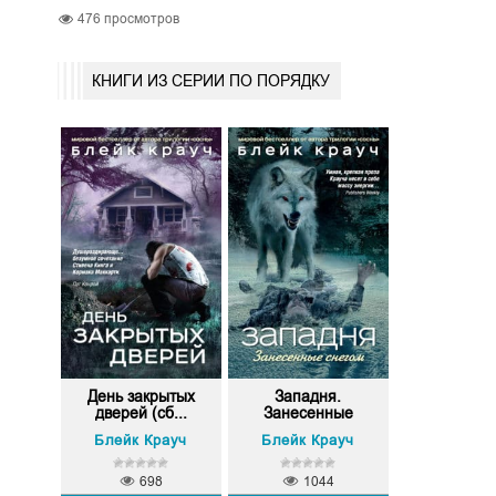
476
просмотров
КНИГИ ИЗ СЕРИИ ПО ПОРЯДКУ
День закрытых
Западня.
дверей (сб...
Занесенные
снегом
Блейк Крауч
Блейк Крауч
698
1044