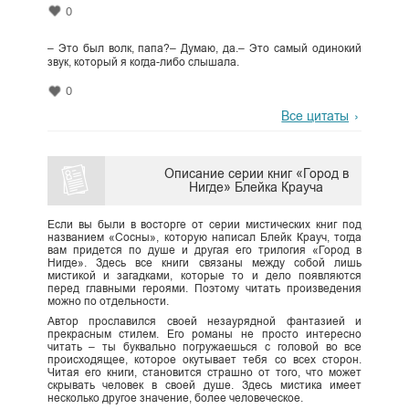
0
– Это был волк, папа?– Думаю, да.– Это самый одинокий
звук, который я когда-либо слышала.
0
Все цитаты
Описание серии книг «Город в
Нигде» Блейка Крауча
Если вы были в восторге от серии мистических книг под
названием «Сосны», которую написал Блейк Крауч, тогда
вам придется по душе и другая его трилогия «Город в
Нигде». Здесь все книги связаны между собой лишь
мистикой и загадками, которые то и дело появляются
перед главными героями. Поэтому читать произведения
можно по отдельности.
Автор прославился своей незаурядной фантазией и
прекрасным стилем. Его романы не просто интересно
читать – ты буквально погружаешься с головой во все
происходящее, которое окутывает тебя со всех сторон.
Читая его книги, становится страшно от того, что может
скрывать человек в своей душе. Здесь мистика имеет
несколько другое значение, более человеческое.