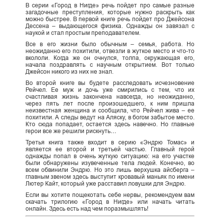
В серии «Город в Нигде» речь пойдет про самые разные
загадочные преступления, которые нужно раскрыть как
можно быстрее. В первой книге речь пойдет про Джейсона
Дессена – выдающегося физика. Однажды он завязал с
наукой и стал простым преподавателем.
Все в его жизни было обычным – семья, работа. Но
неожиданно его похитили, отвезли в жуткое место и что-то
вкололи. Когда же он очнулся, толпа, окружающая его,
начала поздравлять с научным открытием. Вот только
Джейсон никого из них не знал.
Во второй книге вы будете расследовать исчезновение
Рейчел. Ее муж и дочь уже смирились с тем, что их
счастливая жизнь закончена навсегда, но неожиданно,
через пять лет после произошедшего, к ним пришла
неизвестная женщина и сообщила, что Рейчел жива – ее
похитили. А следы ведут на Аляску, в богом забытое место.
Кто сюда попадает, остается здесь навечно. Но главные
герои все же решили рискнуть…
Третья книга также входит в серию «Эндрю Томас» и
является ее второй и третьей частью. Главный герой
однажды попал в очень жуткую ситуацию: на его участке
были обнаружены изувеченные тела людей. Конечно, во
всем обвинили Эндрю. Но это лишь верхушка айсберга –
главным звеном здесь выступит кровавый маньяк по имени
Лютер Кайт, который уже расставил ловушки для Эндрю.
Если вы хотите пощекотать себе нервы, рекомендуем вам
скачать трилогию «Город в Нигде» или начать читать
онлайн. Здесь есть над чем поразмышлять!