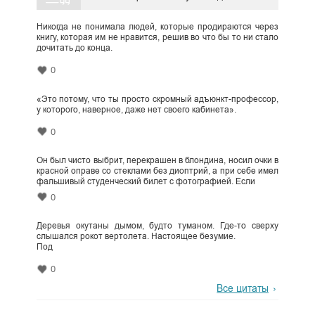
Никогда не понимала людей, которые продираются через
книгу, которая им не нравится, решив во что бы то ни стало
дочитать до конца.
0
«Это потому, что ты просто скромный адъюнкт-профессор,
у которого, наверное, даже нет своего кабинета».
0
Он был чисто выбрит, перекрашен в блондина, носил очки в
красной оправе со стеклами без диоптрий, а при себе имел
фальшивый студенческий билет с фотографией. Если
0
Деревья окутаны дымом, будто туманом. Где-то сверху
слышался рокот вертолета. Настоящее безумие.
Под
0
Все цитаты