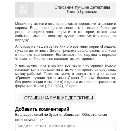
Описание лучшие детективы
Джона Гришэма
Многие путаются и не знают, в каком порядке читать книги в
сериях. Ведь последовательность книг играет большую
роль - в сериях часто одни и те же герои, сюжет или
событие. Именно поэтому лучше всего читать книги по
порядку.
А потому на нашем сайте Книгого все книги серии «Гришэм:
лучшие детективы» Джона Гришэма расположены в списке
в порядке хронологии. Вы сможете не нарушать порядок
чтения, и обязательно насладитесь историями.
У нас можно читать онлайн все части - историями можно
насладиться в поездке, на отдыхе или просто в перерывах
между работой. Также вы можете скачать книги из серии
«Гришэм: лучшие детективы» Джона Гришэма бесплатно,
без регистрации и смс (sms) в одном из распространенных
форматов: txt (тхт), fb2 (фб2), rtf, epub.
ОТЗЫВЫ НА ЛУЧШИЕ ДЕТЕКТИВЫ
Добавить комментарий
Ваш адрес email не будет опубликован.
Обязательные
поля помечены
*