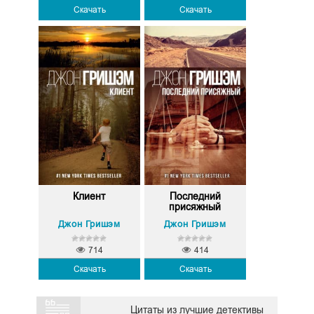
Скачать
Скачать
Клиент
Последний
присяжный
Джон Гришэм
Джон Гришэм
714
414
Скачать
Скачать
Цитаты из лучшие детективы