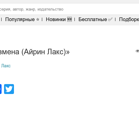
Популярные ⭐
Новинки 🆕
Бесплатные ✅
Подборк
змена (Айрин Лакс)»
 Лакс
legram
Facebook
Twitter