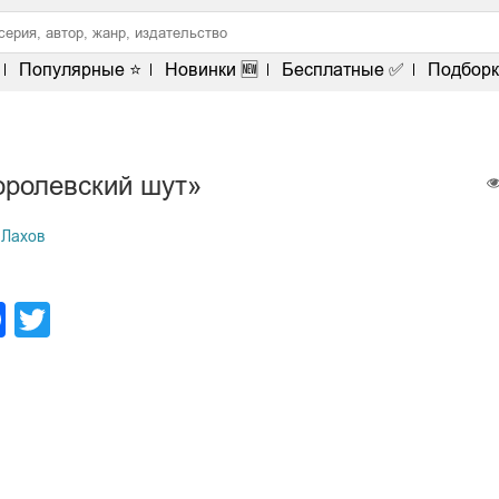
Популярные ⭐
Новинки 🆕
Бесплатные ✅
Подборк
оролевский шут»
 Лахов
legram
Facebook
Twitter