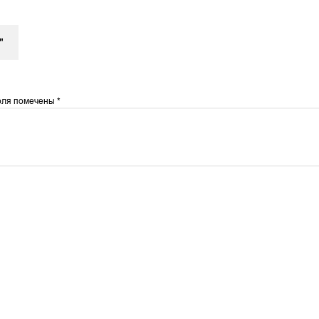
"
оля помечены
*