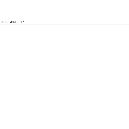
оля помечены
*