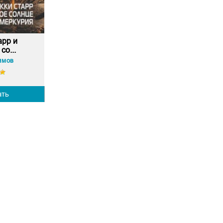
арр и
со...
имов
ать