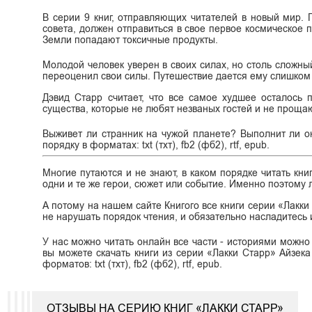
В серии 9 книг, отправляющих читателей в новый мир. 
совета, должен отправиться в свое первое космическое 
Земли попадают токсичные продукты.
Молодой человек уверен в своих силах, но столь сложн
переоценил свои силы. Путешествие дается ему слишком 
Дэвид Старр считает, что все самое худшее осталось 
существа, которые не любят незваных гостей и не проща
Выживет ли странник на чужой планете? Выполнит ли о
порядку в форматах: txt (тхт), fb2 (фб2), rtf, epub.
Многие путаются и не знают, в каком порядке читать кни
одни и те же герои, сюжет или событие. Именно поэтому л
А потому на нашем сайте Книгого все книги серии «Лакк
не нарушать порядок чтения, и обязательно насладитесь
У нас можно читать онлайн все части - историями можно
вы можете скачать книги из серии «Лакки Старр» Айзек
форматов: txt (тхт), fb2 (фб2), rtf, epub.
ОТЗЫВЫ НА СЕРИЮ КНИГ «ЛАККИ СТАРР»