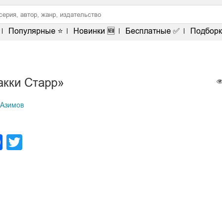
Популярные ⭐
Новинки 🆕
Бесплатные ✅
Подборк
акки Старр»
 Азимов
legram
Facebook
Twitter