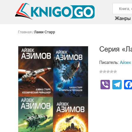
Жанры
Главная
Лакки Старр
Серия «Л
Писатель:
Айзек
Viber
Te