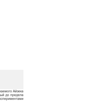
жаемого Айзека
ный до предела
экспериментами