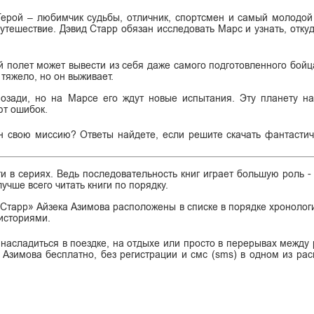
Герой – любимчик судьбы, отличник, спортсмен и самый молодой
путешествие. Дэвид Старр обязан исследовать Марс и узнать, отку
ый полет может вывести из себя даже самого подготовленного бой
тяжело, но он выживает.
позади, но на Марсе его ждут новые испытания. Эту планету н
ют ошибок.
н свою миссию? Ответы найдете, если решите скачать фантастич
ги в сериях. Ведь последовательность книг играет большую роль -
учше всего читать книги по порядку.
и Старр» Айзека Азимова расположены в списке в порядке хронолог
 историями.
 насладиться в поездке, на отдыхе или просто в перерывах между 
а Азимова бесплатно, без регистрации и смс (sms) в одном из ра