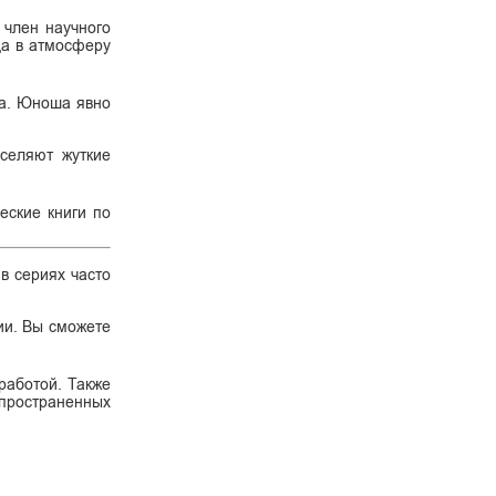
 член научного
да в атмосферу
ца. Юноша явно
аселяют жуткие
еские книги по
 в сериях часто
ии. Вы сможете
работой. Также
спространенных