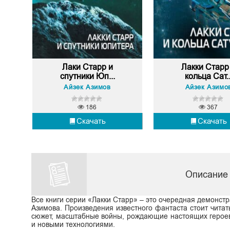
Лаки Старр и
Лакки Старр
спутники Юп...
кольца Сат..
Айзек Азимов
Айзек Азимо
186
367
Скачать
Скачать
Описание 
Все книги серии «Лакки Старр» – это очередная демонс
Азимова. Произведения известного фантаста стоит чита
сюжет, масштабные войны, рождающие настоящих героев
и новыми технологиями.