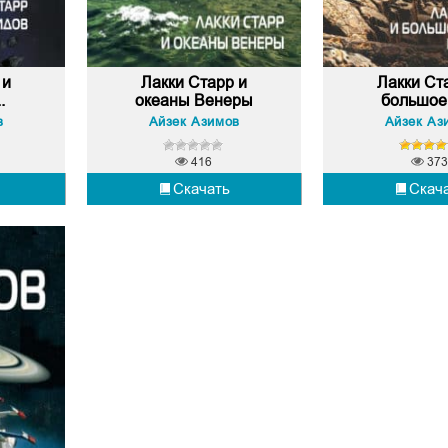
 и
Лакки Старр и
Лакки Ст
.
океаны Венеры
большое 
в
Айзек Азимов
Айзек Аз
416
373
Скачать
Скач