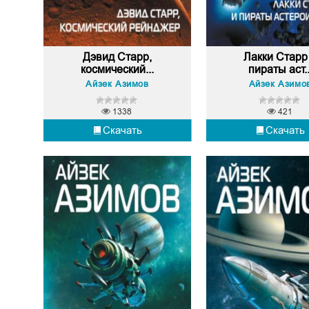
Дэвид Старр,
Лакки Старр
космический...
пираты аст..
Айзек Азимов
Айзек Азимо
1338
421
Скачать
Скачать