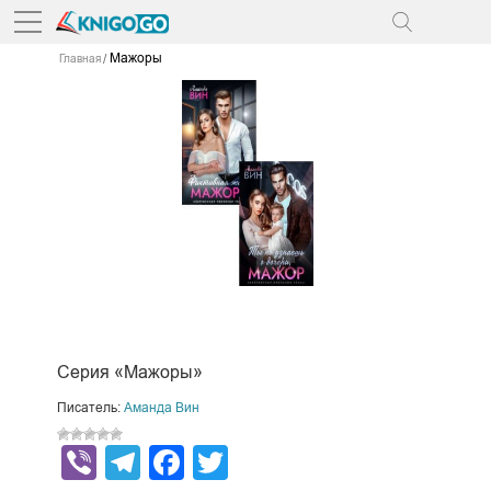
Мажоры
Главная
Серия «Мажоры»
Писатель:
Аманда Вин
Viber
Telegram
Facebook
Twitter