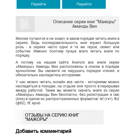
Перейти
Перейти
Описание серии книг "Мажоры"
Аманды Вин
Многие путаются и не знают, в каком порядке читать книги в
сериях. Ведь последовательность книг играет большую
роль - в сериях часто одни и те же герои, сюжет или
событие. Именно поэтому лучше всего читать книги по
порядку.
А потому на нашем сайте Книгого все книги серии
«Мажоры» Аманды Вин расположены в списке в порядке
хронологии. Вы сможете не нарушать порядок чтения, и
обязательно насладитесь историями.
У нас можно читать онлайн все части - историями можно
насладиться в поездке, на отдыхе или просто в перерывах
между работой. Также вы можете скачать книги из серии
«Мажоры» Аманды Вин бесплатно, без регистрации и смс
(sms) в одном из распространенных форматов: txt (тхт), fb2
(фб2), rtf, epub.
ОТЗЫВЫ НА СЕРИЮ КНИГ
"МАЖОРЫ"
Добавить комментарий