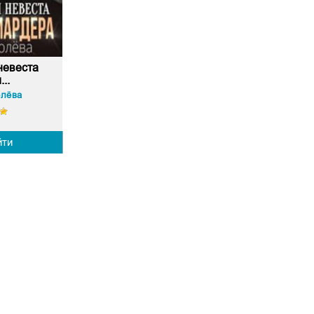
невеста
..
олёва
йти