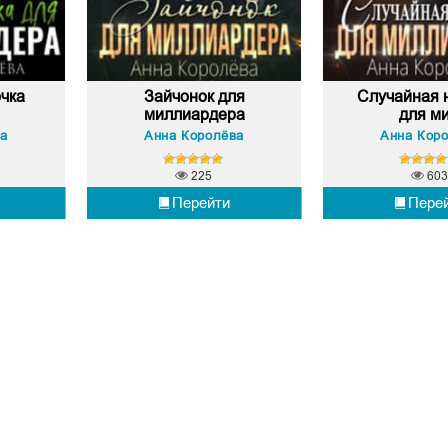
чка
Зайчонок для
Случайная 
миллиардера
для ми.
ва
Анна Королёва
Анна Кор
225
603
Перейти
Пере