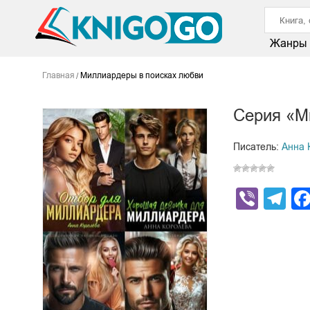
Жанры
Главная
Миллиардеры в поисках любви
Серия «М
Писатель:
Анна 
Viber
Te