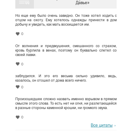
Давье»
Но еще ему было очень завидно. Он тоже хотел ходить с
отцом на охоту. Ему хотелось однажды принести в дом
добычу и увидеть, как мать восхищается им.
0
От волнения и предвкушения, смешанного со страхом,
кровь бурлила в венах, поэтому он буквально слетел со
своей лавки.
0
заблудился. И это его весьма сильно удивило, ведь,
казалось, он отошел от дома всего ничего.
0
Произошедшее сложно назвать именно взрывом в прямом
смысле этого слова. То есть нет ни огня, ни разлетающейся
в разные стороны каменной крошки, ни громкого звука.
0
Все цитаты