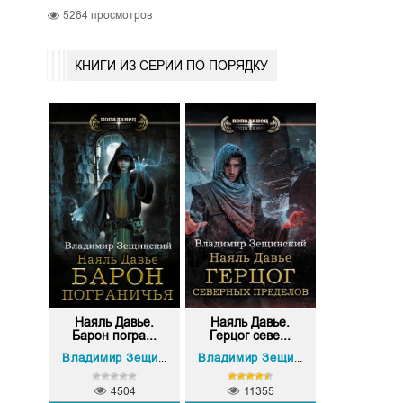
5264
просмотров
КНИГИ ИЗ СЕРИИ ПО ПОРЯДКУ
Наяль Давье.
Наяль Давье.
Барон погра...
Герцог севе...
Владимир Зещинский
Владимир Зещинский
4504
11355