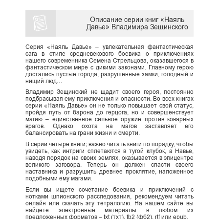
Описание серии книг «Наяль
Давье» Владимира Зещинского
Серия «Наяль Давье» – увлекательная фантастическая
сага в стиле средневекового боевика о приключениях
нашего современника Семена Стрельцова, оказавшегося в
фантастическом мире с дикими законами. Главному герою
достались пустые города, разрушенные замки, голодный и
нищий люд…
Владимир Зещинский не щадит своего героя, постоянно
подбрасывая ему приключения и опасности. Во всех книгах
серии «Наяль Давье» он не только повышает свой статус,
пройдя путь от барона до герцога, но и совершенствует
магию – единственное сильное оружие против коварных
врагов. Однако охота на магов заставляет его
балансировать на грани жизни и смерти.
В серии четыре книги; важно читать книги по порядку, чтобы
увидеть, как интриги сплетаются в тугой клубок, а Навье,
наводя порядок на своих землях, оказывается в эпицентре
великого заговора. Теперь он должен спасти своего
наставника и разрушить древнее проклятие, наложенное
подобными ему магами.
Если вы ищете сочетание боевика и приключений с
нотками шпионского расследования, рекомендуем читать
онлайн или скачать эту тетралогию. На нашем сайте вы
найдете электронные материалы в любом из
предложенных форматов – txt (тхт), fb2 (фб2), rtf или epub.