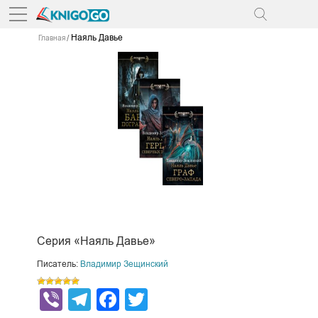
Наяль Давье
Главная
Серия «Наяль Давье»
Писатель:
Владимир Зещинский
Viber
Telegram
Facebook
Twitter