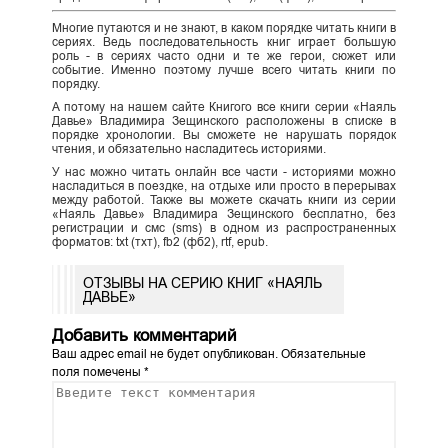
Многие путаются и не знают, в каком порядке читать книги в
сериях. Ведь последовательность книг играет большую
роль - в сериях часто одни и те же герои, сюжет или
событие. Именно поэтому лучше всего читать книги по
порядку.
А потому на нашем сайте Книгого все книги серии «Наяль
Давье» Владимира Зещинского расположены в списке в
порядке хронологии. Вы сможете не нарушать порядок
чтения, и обязательно насладитесь историями.
У нас можно читать онлайн все части - историями можно
насладиться в поездке, на отдыхе или просто в перерывах
между работой. Также вы можете скачать книги из серии
«Наяль Давье» Владимира Зещинского бесплатно, без
регистрации и смс (sms) в одном из распространенных
форматов: txt (тхт), fb2 (фб2), rtf, epub.
ОТЗЫВЫ НА СЕРИЮ КНИГ «НАЯЛЬ
ДАВЬЕ»
Добавить комментарий
Ваш адрес email не будет опубликован.
Обязательные
поля помечены
*