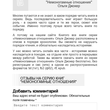
"Немоногамные отношения"
Ольги Джокер
Многие путаются и не знают, в каком порядке читать книги в
сериях. Ведь последовательность книг играет большую
роль - в сериях часто одни и те же герои, сюжет или
событие. Именно поэтому лучше всего читать книги по
порядку.
А потому на нашем сайте Книгого все книги серии
«Немоногамные отношения» Ольги Джокер расположены в
списке в порядке хронологии. Вы сможете не нарушать
порядок чтения, и обязательно насладитесь историями.
У нас можно читать онлайн все части - историями можно
насладиться в поездке, на отдыхе или просто в перерывах
между работой. Также вы можете скачать книги из серии
«Немоногамные отношения» Ольги Джокер бесплатно, без
регистрации и смс (sms) в одном из распространенных
форматов: txt (тхт), fb2 (фб2), rtf, epub.
ОТЗЫВЫ НА СЕРИЮ КНИГ
"НЕМОНОГАМНЫЕ ОТНОШЕНИЯ"
Добавить комментарий
Ваш адрес email не будет опубликован.
Обязательные
поля помечены
*