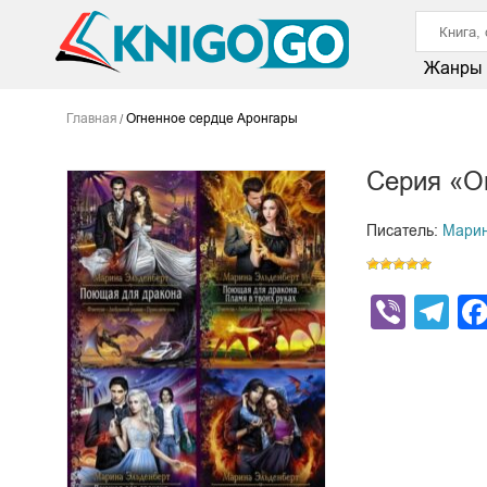
Жанры
Главная
Огненное сердце Аронгары
Серия «О
Писатель:
Марин
Viber
Te