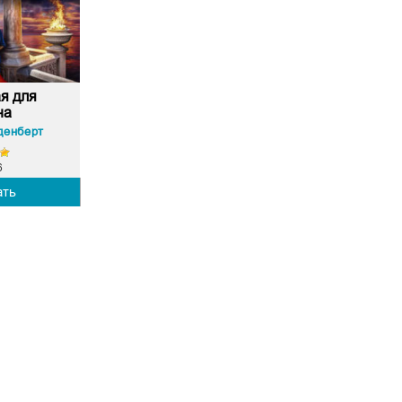
я для
на
денберт
6
ать