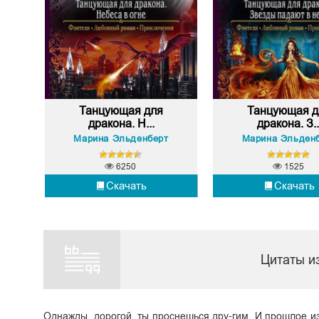
Танцующая для
Танцующая д
дракона. Н...
дракона. З..
Марина Эльденберт
Марина Эльден
6250
1525
Скачать
Скачать
Цитаты и
Однажды, дорогой, ты проснешься дру-гим, И прошлое из 