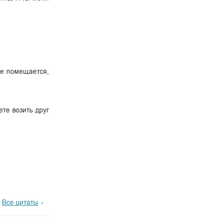
 не помещается,
те возить друг
Все цитаты