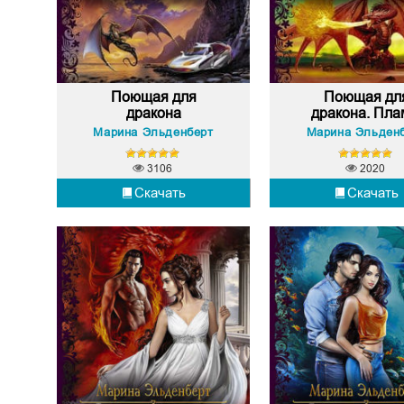
Поющая для
Поющая дл
дракона
дракона. Плам
Марина Эльденберт
Марина Эльден
3106
2020
Скачать
Скачать