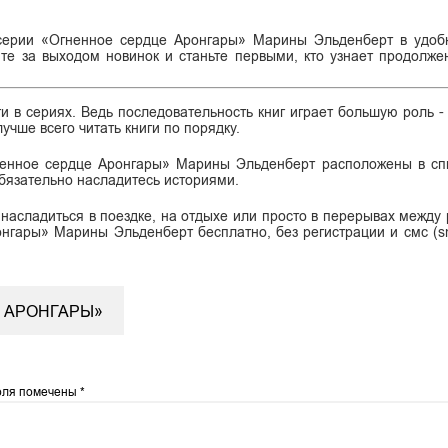
 серии «Огненное сердце Аронгары» Марины Эльденберт в удоб
те за выходом новинок и станьте первыми, кто узнает продолж
ги в сериях. Ведь последовательность книг играет большую роль -
учше всего читать книги по порядку.
гненное сердце Аронгары» Марины Эльденберт расположены в сп
обязательно насладитесь историями.
 насладиться в поездке, на отдыхе или просто в перерывах между 
онгары» Марины Эльденберт бесплатно, без регистрации и смс (s
.
Е АРОНГАРЫ»
оля помечены
*