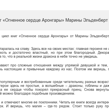
иг «Огненное сердце Аронгары» Марины Эльденберт
 цикл книг «Огненное сердце Аронгары» от Марины Эльденберт
аралась на славу. Здесь все на своих местах: главная героиня не
 хоть и достаточно властный, но при этом благородный. Декор
в то, что в реальной жизни дракона в небе точно не увидишь.
ывают про сложные отношения между упрямой девушкой и тем, 
чень настоящие и привычные каждому из нас. Поэтом им веришь,
популярным и востребованным среди читательниц разных возраст
ерои здесь не простые, а волшебные – драконы, гоблины и да
 а ее сердце чтобы покорял прекрасный принц. Снова вернуть
вей можно благодаря подобным произведениям.
и отмечают многие ее поклонники. Читать ее книги всегда интерес
к. И веришь, что магия – где-то рядом. Стоит только руку пр