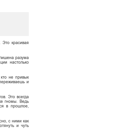
. Это красивая
 лишена разума
ации настолько
кто не привык
 переживаешь и
ов. Это всегда
же гномы. Ведь
ся в прошлое,
но, с ними как
отянуть и чуть