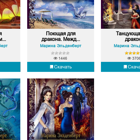
я
Поющая для
Танцующа
...
дракона. Межд...
драко
берт
Марина Эльденберт
Марина Эль
1446
370
Скачать
Скач