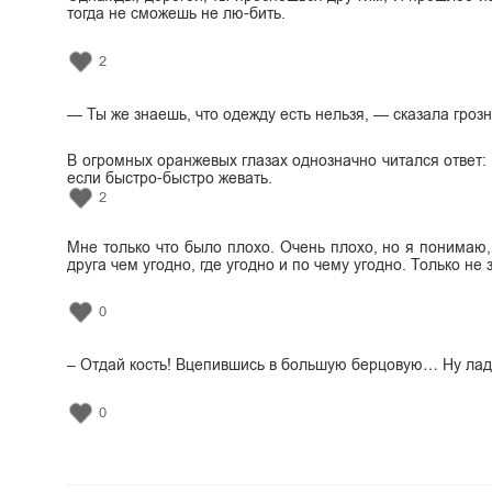
тогда не сможешь не лю-бить.
2
— Ты же знаешь, что одежду есть нельзя, — сказала грозн
В огромных оранжевых глазах однозначно читался ответ: 
если быстро-быстро жевать.
2
Мне только что было плохо. Очень плохо, но я понимаю, 
друга чем угодно, где угодно и по чему угодно. Только не 
0
– Отдай кость! Вцепившись в большую берцовую… Ну ладно
0