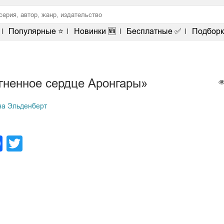
Популярные ⭐
Новинки 🆕
Бесплатные ✅
Подборк
гненное сердце Аронгары»
а Эльденберт
legram
Facebook
Twitter