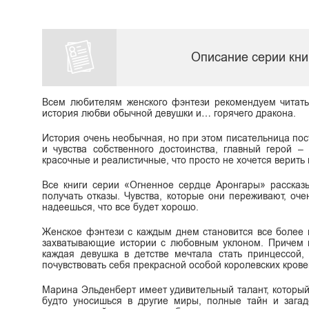
Описание серии кн
Всем любителям женского фэнтези рекомендуем читать
история любви обычной девушки и… горячего дракона.
История очень необычная, но при этом писательница пост
и чувства собственного достоинства, главный герой –
красочные и реалистичные, что просто не хочется верить 
Все книги серии «Огненное сердце Аронгары» рассказ
получать отказы. Чувства, которые они переживают, о
надеешься, что все будет хорошо.
Женское фэнтези с каждым днем становится все более 
захватывающие истории с любовным уклоном. Причем г
каждая девушка в детстве мечтала стать принцессой,
почувствовать себя прекрасной особой королевских кро
Марина Эльденберт имеет удивительный талант, который 
будто уносишься в другие миры, полные тайн и загадо