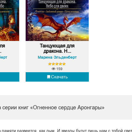
ля
Танцующая для
.
дракона. Н...
берт
Марина Эльденберт
159
Скачать
з серии книг «Огненное сердце Аронгары»
памяти развеется, как дым. И звезды будут лишь нам с тобой свет