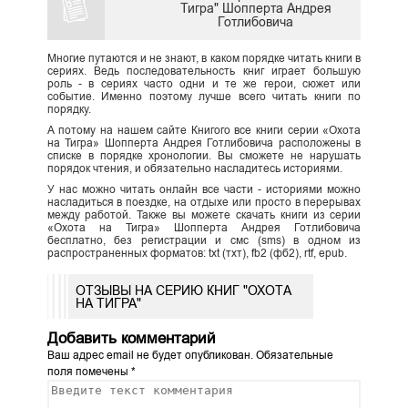
Тигра" Шопперта Андрея
Готлибовича
Многие путаются и не знают, в каком порядке читать книги в
сериях. Ведь последовательность книг играет большую
роль - в сериях часто одни и те же герои, сюжет или
событие. Именно поэтому лучше всего читать книги по
порядку.
А потому на нашем сайте Книгого все книги серии «Охота
на Тигра» Шопперта Андрея Готлибовича расположены в
списке в порядке хронологии. Вы сможете не нарушать
порядок чтения, и обязательно насладитесь историями.
У нас можно читать онлайн все части - историями можно
насладиться в поездке, на отдыхе или просто в перерывах
между работой. Также вы можете скачать книги из серии
«Охота на Тигра» Шопперта Андрея Готлибовича
бесплатно, без регистрации и смс (sms) в одном из
распространенных форматов: txt (тхт), fb2 (фб2), rtf, epub.
ОТЗЫВЫ НА СЕРИЮ КНИГ "ОХОТА
НА ТИГРА"
Добавить комментарий
Ваш адрес email не будет опубликован.
Обязательные
поля помечены
*