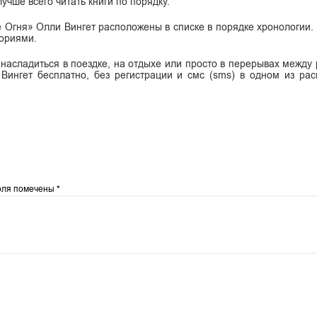
учше всего читать книги по порядку.
е Огня» Олли Вингет расположены в списке в порядке хронологии.
ториями.
 насладиться в поездке, на отдыхе или просто в перерывах между 
Вингет бесплатно, без регистрации и смс (sms) в одном из ра
оля помечены
*