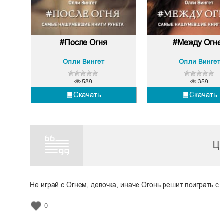
#После Огня
#Между Огн
Олли Вингет
Олли Винге
589
359
Скачать
Скачать
Ц
Не играй с Огнем, девочка, иначе Огонь решит поиграть с
0