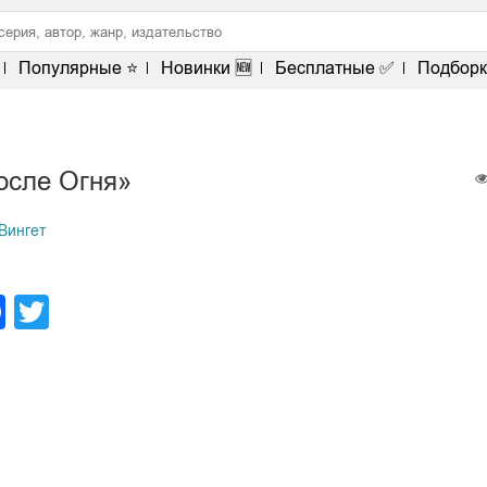
Популярные ⭐
Новинки 🆕
Бесплатные ✅
Подборк
осле Огня»
Вингет
legram
Facebook
Twitter