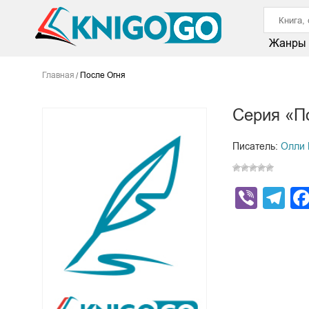
Жанры
Главная
После Огня
Серия «П
Писатель:
Олли 
Viber
Te